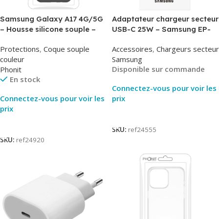
Samsung Galaxy A17 4G/5G
Adaptateur chargeur secteur
– Housse silicone souple –
USB-C 25W – Samsung EP-
Noir – Phonit
T2510NBE – Noir –
Protections
,
Coque souple
Accessoires
,
Chargeurs secteur
Packaging Original
couleur
Samsung
Disponible sur commande
Phonit
En stock
Connectez-vous pour voir les
Connectez-vous pour voir les
prix
prix
Lire La Suite
Lire La Suite
SKU:
ref24555
SKU:
ref24920