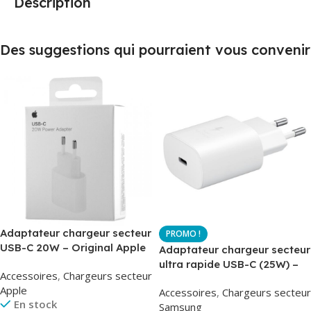
Description
Des suggestions qui pourraient vous convenir
Adaptateur chargeur secteur
USB-C 20W – Original Apple
Adaptateur chargeur secteur
MUVV3ZM – Packaging
ultra rapide USB-C (25W) –
Accessoires
,
Chargeurs secteur
Original
Blanc – Original Samsung
Apple
Accessoires
,
Chargeurs secteur
EP-TA800
En stock
Samsung