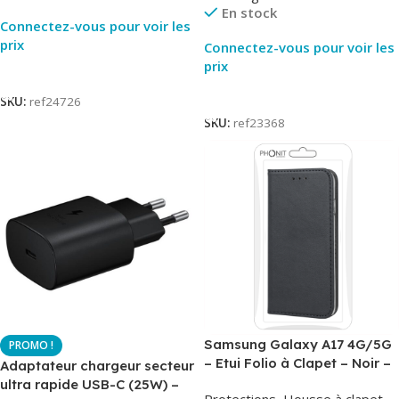
En stock
Connectez-vous pour voir les
prix
Connectez-vous pour voir les
prix
Lire La Suite
Lire La Suite
SKU:
ref24726
SKU:
ref23368
Samsung Galaxy A17 4G/5G
– Etui Folio à Clapet – Noir –
Adaptateur chargeur secteur
AirBook – Phonit
ultra rapide USB-C (25W) –
Protections
,
Housse à clapet