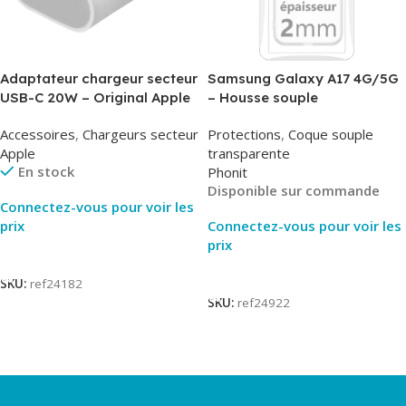
Adaptateur chargeur secteur
Samsung Galaxy A17 4G/5G
USB-C 20W – Original Apple
– Housse souple
MUVV3ZM/MHJE3ZM – Bulk
transparente – 2mm – Phonit
Accessoires
,
Chargeurs secteur
Protections
,
Coque souple
Apple
transparente
En stock
Phonit
Disponible sur commande
Connectez-vous pour voir les
prix
Connectez-vous pour voir les
prix
Lire La Suite
Lire La Suite
SKU:
ref24182
SKU:
ref24922