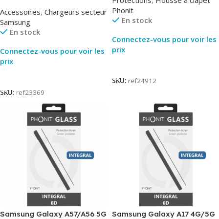
Noir – Original Samsung EP-
Phonit
Accessoires
,
Chargeurs secteur
TA800
En stock
Samsung
En stock
Connectez-vous pour voir les
prix
Connectez-vous pour voir les
prix
Lire La Suite
Lire La Suite
SKU:
ref24912
SKU:
ref23369
Samsung Galaxy A57/A56 5G
Samsung Galaxy A17 4G/5G