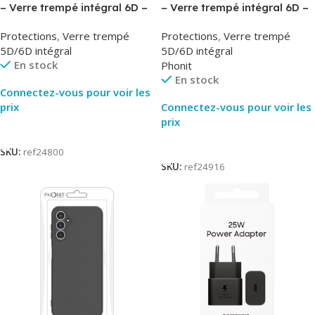
– Verre trempé intégral 6D –
– Verre trempé intégral 6D –
Phonit
Phonit
Protections
,
Verre trempé
Protections
,
Verre trempé
5D/6D intégral
5D/6D intégral
En stock
Phonit
En stock
Connectez-vous pour voir les
prix
Connectez-vous pour voir les
prix
Lire La Suite
Lire La Suite
SKU:
ref24800
SKU:
ref24916