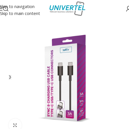
Skip to navigation
Skip to main content
Accueil
/
Accessoires
/
Câbles
Click to enlarge