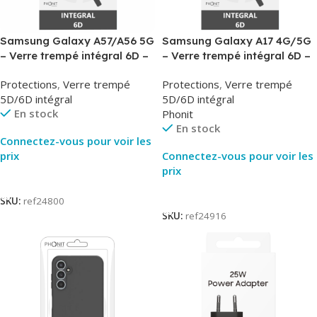
Samsung Galaxy A57/A56 5G
Samsung Galaxy A17 4G/5G
– Verre trempé intégral 6D –
– Verre trempé intégral 6D –
Phonit
Phonit
Protections
,
Verre trempé
Protections
,
Verre trempé
5D/6D intégral
5D/6D intégral
En stock
Phonit
En stock
Connectez-vous pour voir les
prix
Connectez-vous pour voir les
prix
Lire La Suite
Lire La Suite
SKU:
ref24800
SKU:
ref24916