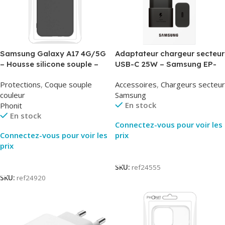
Samsung Galaxy A17 4G/5G
Adaptateur chargeur secteur
– Housse silicone souple –
USB-C 25W – Samsung EP-
Noir – Phonit
T2510NBE – Noir –
Protections
,
Coque souple
Accessoires
,
Chargeurs secteur
Packaging Original
couleur
Samsung
En stock
Phonit
En stock
Connectez-vous pour voir les
Connectez-vous pour voir les
prix
prix
Lire La Suite
Lire La Suite
SKU:
ref24555
SKU:
ref24920