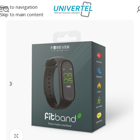
Skip to navigation
Skip to main content
Accueil
/
Accessoires
/
Bracelets et montres connectées
Click to enlarge