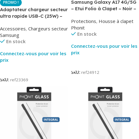
Samsung Galaxy A17 4G/5G
– Etui Folio à Clapet – Noir –
Adaptateur chargeur secteur
AirBook – Phonit
ultra rapide USB-C (25W) –
Protections
,
Housse à clapet
Noir – Original Samsung EP-
Phonit
Accessoires
,
Chargeurs secteur
TA800
En stock
Samsung
En stock
Connectez-vous pour voir les
prix
Connectez-vous pour voir les
prix
Lire La Suite
Lire La Suite
SKU:
ref24912
SKU:
ref23369