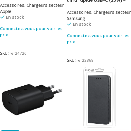
ultra rapide USB-C (25W) –
Accessoires
,
Chargeurs secteur
Original
Blanc – Original Samsung
Apple
Accessoires
,
Chargeurs secteur
EP-TA800
En stock
Samsung
En stock
Connectez-vous pour voir les
prix
Connectez-vous pour voir les
prix
Lire La Suite
Lire La Suite
SKU:
ref24726
SKU:
ref23368