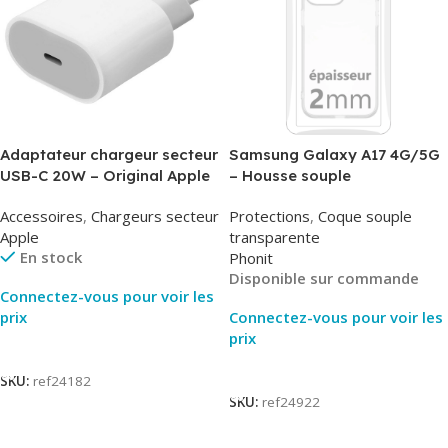
Adaptateur chargeur secteur
Samsung Galaxy A17 4G/5G
USB-C 20W – Original Apple
– Housse souple
MUVV3ZM/MHJE3ZM – Bulk
transparente – 2mm – Phonit
Accessoires
,
Chargeurs secteur
Protections
,
Coque souple
Apple
transparente
En stock
Phonit
Disponible sur commande
Connectez-vous pour voir les
prix
Connectez-vous pour voir les
prix
Lire La Suite
Lire La Suite
SKU:
ref24182
SKU:
ref24922