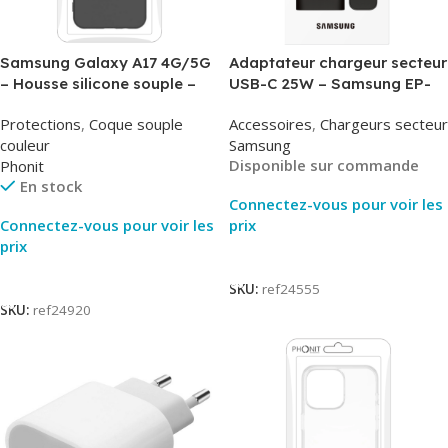
Samsung Galaxy A17 4G/5G
Adaptateur chargeur secteur
– Housse silicone souple –
USB-C 25W – Samsung EP-
Noir – Phonit
T2510NBE – Noir –
Protections
,
Coque souple
Accessoires
,
Chargeurs secteur
Packaging Original
couleur
Samsung
Disponible sur commande
Phonit
En stock
Connectez-vous pour voir les
Connectez-vous pour voir les
prix
prix
Lire La Suite
Lire La Suite
SKU:
ref24555
SKU:
ref24920