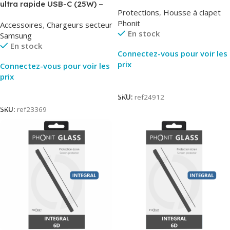
AirBook – Phonit
ultra rapide USB-C (25W) –
Protections
,
Housse à clapet
Noir – Original Samsung EP-
Phonit
Accessoires
,
Chargeurs secteur
TA800
En stock
Samsung
En stock
Connectez-vous pour voir les
prix
Connectez-vous pour voir les
prix
Lire La Suite
Lire La Suite
SKU:
ref24912
SKU:
ref23369