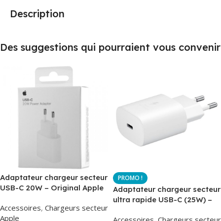
Description
Des suggestions qui pourraient vous convenir
Adaptateur chargeur secteur
USB-C 20W – Original Apple
Adaptateur chargeur secteur
MUVV3ZM – Packaging
ultra rapide USB-C (25W) –
Accessoires
,
Chargeurs secteur
Original
Blanc – Original Samsung
Apple
Accessoires
,
Chargeurs secteur
EP-TA800