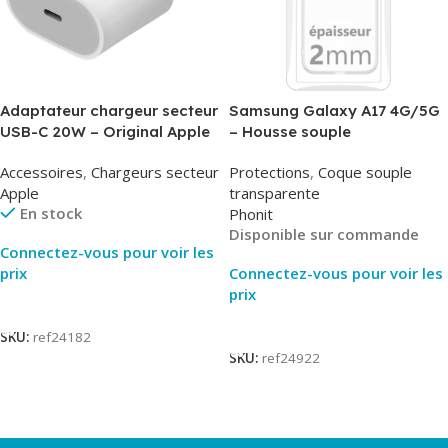
Adaptateur chargeur secteur
Samsung Galaxy A17 4G/5G
USB-C 20W – Original Apple
– Housse souple
MUVV3ZM/MHJE3ZM – Bulk
transparente – 2mm – Phonit
Accessoires
,
Chargeurs secteur
Protections
,
Coque souple
Apple
transparente
En stock
Phonit
Disponible sur commande
Connectez-vous pour voir les
prix
Connectez-vous pour voir les
prix
Lire La Suite
Lire La Suite
SKU:
ref24182
SKU:
ref24922