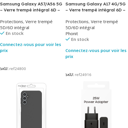
Samsung Galaxy A57/A56 5G
Samsung Galaxy A17 4G/5G
– Verre trempé intégral 6D –
– Verre trempé intégral 6D –
Phonit
Phonit
Protections
,
Verre trempé
Protections
,
Verre trempé
5D/6D intégral
5D/6D intégral
En stock
Phonit
En stock
Connectez-vous pour voir les
prix
Connectez-vous pour voir les
prix
Lire La Suite
Lire La Suite
SKU:
ref24800
SKU:
ref24916