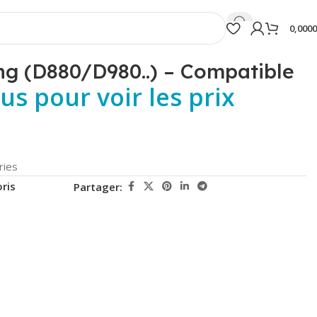
0,000
g (D880/D980..) – Compatible
s pour voir les prix
ries
ris
Partager: