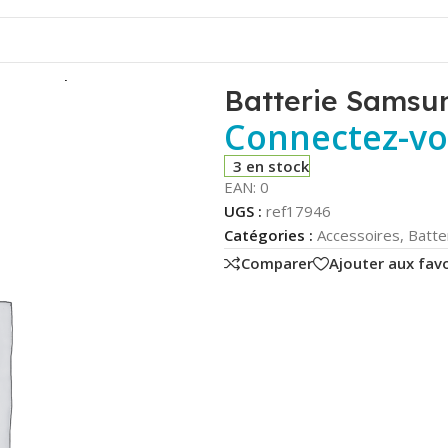
.) – Compatible
Batterie Samsun
Connectez-vou
3 en stock
EAN:
0
UGS :
ref17946
Catégories :
Accessoires
,
Batte
Comparer
Ajouter aux favo