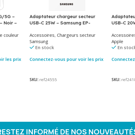
G/5G –
Adaptateur chargeur secteur
Adaptateu
– Noir –
USB-C 25W – Samsung EP-
USB-C 20W
T2510NBE – Noir – Packaging
MUVV3ZM/
e couleur
Accessoires
,
Chargeurs secteur
Accessoire
Original
Samsung
Apple
En stock
En stoc
r les prix
Connectez-vous pour voir les prix
Connectez-
Lire La Suite
Lire La Su
SKU:
ref24555
SKU:
ref241
RESTEZ INFORMÉ DE NOS NOUVEAUTÉ