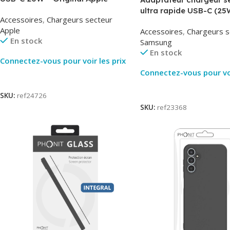
MUVV3ZM – Packaging Original
ultra rapide USB-C (25
Accessoires
,
Chargeurs secteur
– Original Samsung EP
Apple
Accessoires
,
Chargeurs s
En stock
Samsung
En stock
Connectez-vous pour voir les prix
Connectez-vous pour voi
Lire La Suite
Lire La Suite
SKU:
ref24726
SKU:
ref23368