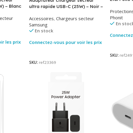
Adaptateur chargeur secteur
AirBook – 
W) – Blanc
ultra rapide USB-C (25W) – Noir –
Protection
-TA800
Original Samsung EP-TA800
Phonit
ecteur
Accessoires
,
Chargeurs secteur
En stoc
Samsung
En stock
Connectez-
r les prix
Connectez-vous pour voir les prix
Lire La Su
Lire La Suite
SKU:
ref249
SKU:
ref23369