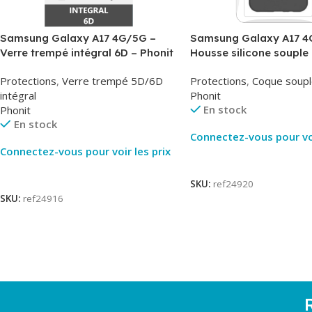
Samsung Galaxy A17 4G/5G –
Samsung Galaxy A17 4
Verre trempé intégral 6D – Phonit
Housse silicone souple 
Phonit
Protections
,
Verre trempé 5D/6D
Protections
,
Coque soupl
intégral
Phonit
En stock
Phonit
En stock
Connectez-vous pour voi
Connectez-vous pour voir les prix
Lire La Suite
Lire La Suite
SKU:
ref24920
SKU:
ref24916