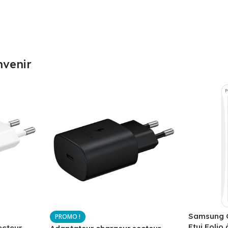
nvenir
Samsung G
Etui Folio 
ecteur