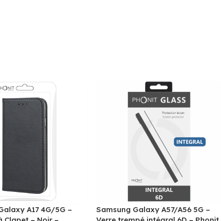
alaxy A17 4G/5G –
Samsung Galaxy A57/A56 5G –
à Clapet – Noir –
Verre trempé intégral 6D – Phonit