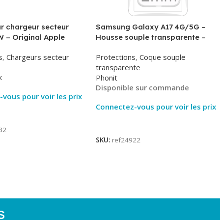
r chargeur secteur
Samsung Galaxy A17 4G/5G –
 – Original Apple
Housse souple transparente –
MHJE3ZM – Bulk
2mm – Phonit
s
,
Chargeurs secteur
Protections
,
Coque souple
transparente
k
Phonit
Disponible sur commande
vous pour voir les prix
Connectez-vous pour voir les prix
ite
Lire La Suite
82
SKU:
ref24922
S