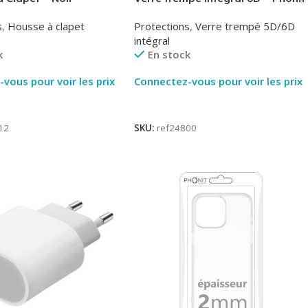
Phonit
s
,
Housse à clapet
Protections
,
Verre trempé 5D/6D
intégral
k
En stock
vous pour voir les prix
Connectez-vous pour voir les prix
ite
Lire La Suite
12
SKU:
ref24800