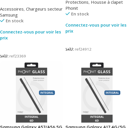
Protections
,
Housse à clapet
Noir – Original Samsung EP-
Phonit
Accessoires
,
Chargeurs secteur
TA800
En stock
Samsung
En stock
Connectez-vous pour voir les
prix
Connectez-vous pour voir les
prix
Lire La Suite
Lire La Suite
SKU:
ref24912
SKU:
ref23369
Samsung Galaxy A57/A56 5G
Samsung Galaxy A17 4G/5G