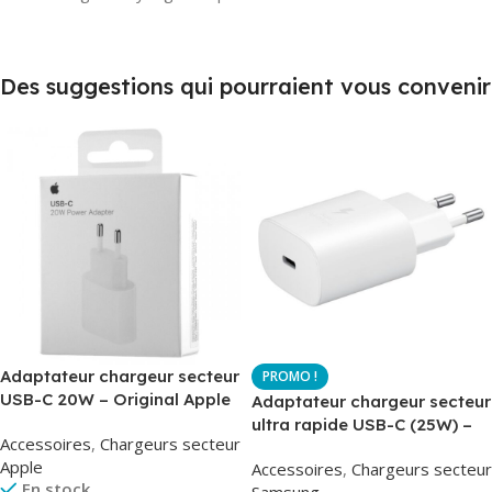
Des suggestions qui pourraient vous convenir
Adaptateur chargeur secteur
USB-C 20W – Original Apple
Adaptateur chargeur secteur
MUVV3ZM – Packaging
ultra rapide USB-C (25W) –
Accessoires
,
Chargeurs secteur
Original
Blanc – Original Samsung
Apple
Accessoires
,
Chargeurs secteur
EP-TA800
En stock