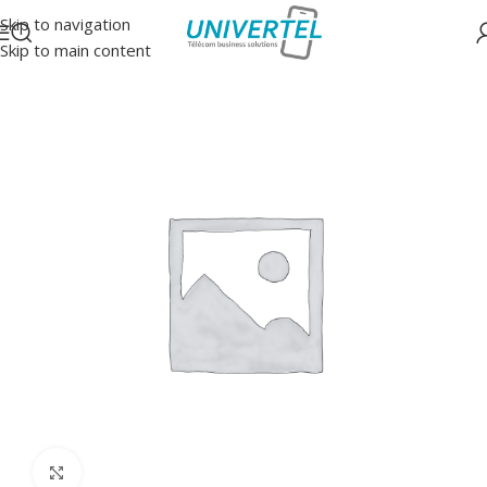
Skip to navigation
Skip to main content
Accueil
/
Accessoires
/
Batteries
Click to enlarge