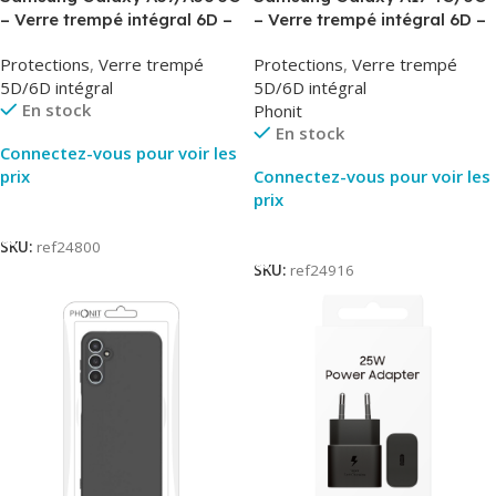
– Verre trempé intégral 6D –
– Verre trempé intégral 6D –
Phonit
Phonit
Protections
,
Verre trempé
Protections
,
Verre trempé
5D/6D intégral
5D/6D intégral
En stock
Phonit
En stock
Connectez-vous pour voir les
prix
Connectez-vous pour voir les
prix
Lire La Suite
Lire La Suite
SKU:
ref24800
SKU:
ref24916