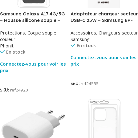
Samsung Galaxy A17 4G/5G
Adaptateur chargeur secteur
– Housse silicone souple –
USB-C 25W – Samsung EP-
Noir – Phonit
T2510NBE – Noir –
Protections
,
Coque souple
Accessoires
,
Chargeurs secteur
Packaging Original
couleur
Samsung
En stock
Phonit
En stock
Connectez-vous pour voir les
Connectez-vous pour voir les
prix
prix
Lire La Suite
Lire La Suite
SKU:
ref24555
SKU:
ref24920