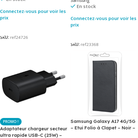
Samsung
En stock
Connectez-vous pour voir les
prix
Connectez-vous pour voir les
prix
Lire La Suite
Lire La Suite
SKU:
ref24726
SKU:
ref23368
Samsung Galaxy A17 4G/5G
– Etui Folio à Clapet – Noir –
Adaptateur chargeur secteur
AirBook – Phonit
ultra rapide USB-C (25W) –