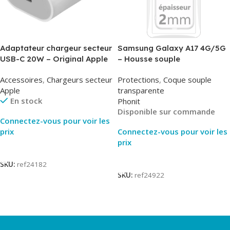
Adaptateur chargeur secteur
Samsung Galaxy A17 4G/5G
USB-C 20W – Original Apple
– Housse souple
MUVV3ZM/MHJE3ZM – Bulk
transparente – 2mm – Phonit
Accessoires
,
Chargeurs secteur
Protections
,
Coque souple
Apple
transparente
En stock
Phonit
Disponible sur commande
Connectez-vous pour voir les
prix
Connectez-vous pour voir les
prix
Lire La Suite
Lire La Suite
SKU:
ref24182
SKU:
ref24922