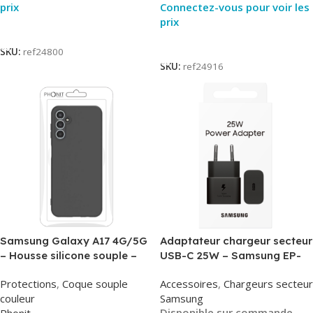
prix
Connectez-vous pour voir les
prix
Lire La Suite
Lire La Suite
SKU:
ref24800
SKU:
ref24916
Samsung Galaxy A17 4G/5G
Adaptateur chargeur secteur
– Housse silicone souple –
USB-C 25W – Samsung EP-
Noir – Phonit
T2510NBE – Noir –
Protections
,
Coque souple
Accessoires
,
Chargeurs secteur
Packaging Original
couleur
Samsung
Disponible sur commande
Phonit