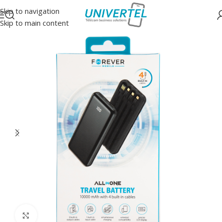
Skip to navigation
Skip to main content
Accueil
/
Accessoires
/
Batteries de secours
Click to enlarge