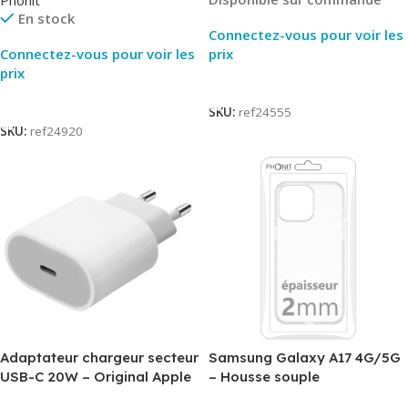
En stock
Connectez-vous pour voir les
Connectez-vous pour voir les
prix
prix
Lire La Suite
Lire La Suite
SKU:
ref24555
SKU:
ref24920
Adaptateur chargeur secteur
Samsung Galaxy A17 4G/5G
USB-C 20W – Original Apple
– Housse souple
MUVV3ZM/MHJE3ZM – Bulk
transparente – 2mm – Phonit