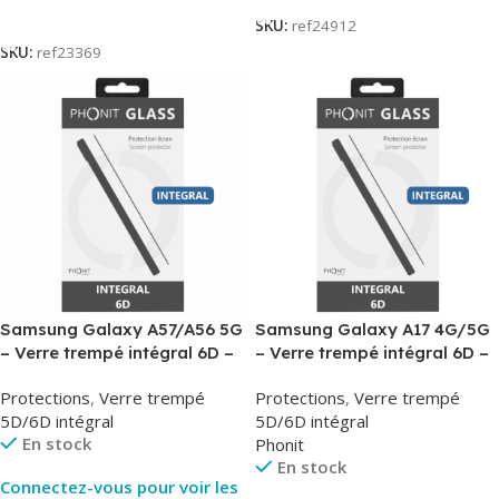
Lire La Suite
SKU:
ref24912
SKU:
ref23369
Samsung Galaxy A57/A56 5G
Samsung Galaxy A17 4G/5G
– Verre trempé intégral 6D –
– Verre trempé intégral 6D –
Phonit
Phonit
Protections
,
Verre trempé
Protections
,
Verre trempé
5D/6D intégral
5D/6D intégral
En stock
Phonit
En stock
Connectez-vous pour voir les