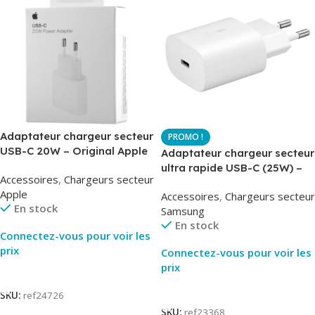
Adaptateur chargeur secteur
USB-C 20W – Original Apple
Adaptateur chargeur secteur
MUVV3ZM – Packaging
ultra rapide USB-C (25W) –
Accessoires
,
Chargeurs secteur
Original
Blanc – Original Samsung
Apple
Accessoires
,
Chargeurs secteur
EP-TA800
En stock
Samsung
En stock
Connectez-vous pour voir les
prix
Connectez-vous pour voir les
prix
Lire La Suite
Lire La Suite
SKU:
ref24726
SKU:
ref23368