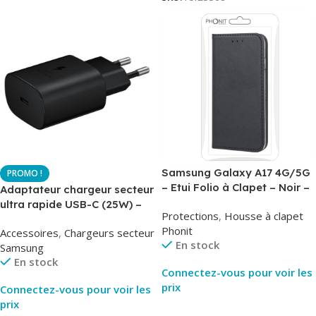
Samsung Galaxy A17 4G/5G
– Etui Folio à Clapet – Noir –
Adaptateur chargeur secteur
AirBook – Phonit
ultra rapide USB-C (25W) –
Protections
,
Housse à clapet
Noir – Original Samsung EP-
Phonit
Accessoires
,
Chargeurs secteur
TA800
En stock
Samsung
En stock
Connectez-vous pour voir les
prix
Connectez-vous pour voir les
prix
Lire La Suite