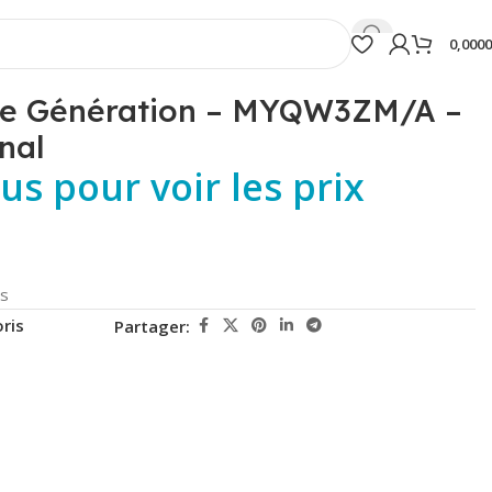
0,000
ère Génération – MYQW3ZM/A –
nal
s pour voir les prix
ts
ris
Partager: