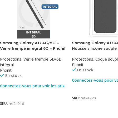
Samsung Galaxy A17 4G/5G –
Samsung Galaxy A17 4
Verre trempé intégral 6D – Phonit
Housse silicone souple 
Phonit
Protections
,
Verre trempé 5D/6D
Protections
,
Coque soupl
intégral
Phonit
En stock
Phonit
En stock
Connectez-vous pour voi
Connectez-vous pour voir les prix
Lire La Suite
Lire La Suite
SKU:
ref24920
SKU:
ref24916