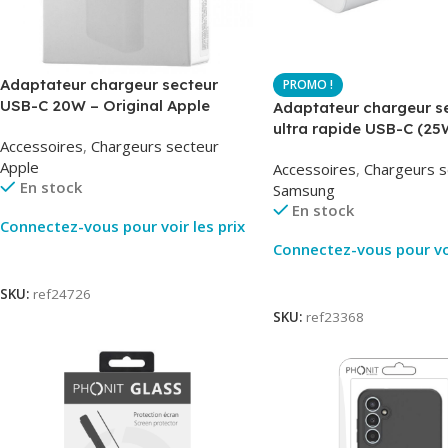
Adaptateur chargeur secteur
USB-C 20W – Original Apple
Adaptateur chargeur s
MUVV3ZM – Packaging Original
ultra rapide USB-C (25
Accessoires
,
Chargeurs secteur
– Original Samsung EP
Apple
Accessoires
,
Chargeurs s
En stock
Samsung
En stock
Connectez-vous pour voir les prix
Connectez-vous pour voi
Lire La Suite
Lire La Suite
SKU:
ref24726
SKU:
ref23368