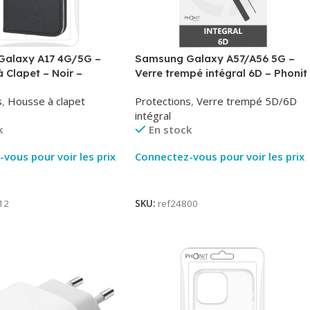
alaxy A17 4G/5G –
Samsung Galaxy A57/A56 5G –
à Clapet – Noir –
Verre trempé intégral 6D – Phonit
Phonit
s
,
Housse à clapet
Protections
,
Verre trempé 5D/6D
intégral
k
En stock
vous pour voir les prix
Connectez-vous pour voir les prix
ite
Lire La Suite
12
SKU:
ref24800