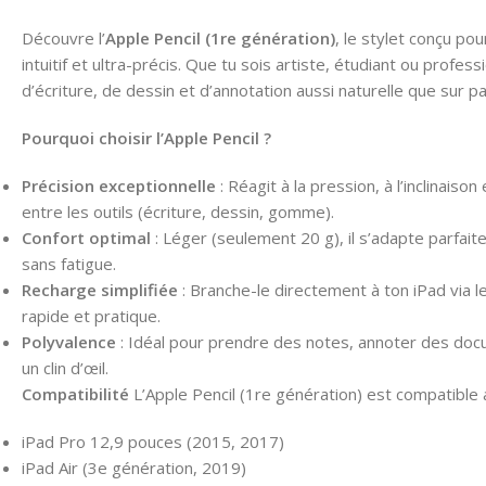
Découvre l’
Apple Pencil (1re génération)
, le stylet conçu po
intuitif et ultra-précis. Que tu sois artiste, étudiant ou profes
d’écriture, de dessin et d’annotation aussi naturelle que sur pa
Pourquoi choisir l’Apple Pencil ?
Précision exceptionnelle
: Réagit à la pression, à l’inclinais
entre les outils (écriture, dessin, gomme).
Confort optimal
: Léger (seulement 20 g), il s’adapte parfait
sans fatigue.
Recharge simplifiée
: Branche-le directement à ton iPad via 
rapide et pratique.
Polyvalence
: Idéal pour prendre des notes, annoter des doc
un clin d’œil.
Compatibilité
L’Apple Pencil (1re génération) est compatible 
iPad Pro 12,9 pouces (2015, 2017)
iPad Air (3e génération, 2019)