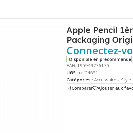
 MYQW3ZM/A – Packaging Original
Apple Pencil 1
Packaging Origi
Connectez-vou
Disponible en précommande
EAN:
195949776175
UGS :
ref24651
Catégories :
Accessoires
,
Style
Comparer
Ajouter aux favo