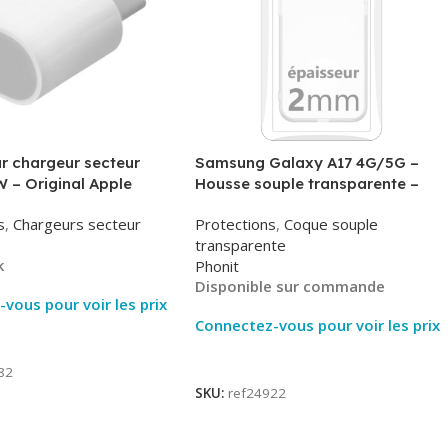
r chargeur secteur
Samsung Galaxy A17 4G/5G –
 – Original Apple
Housse souple transparente –
MHJE3ZM – Bulk
2mm – Phonit
s
,
Chargeurs secteur
Protections
,
Coque souple
transparente
k
Phonit
Disponible sur commande
vous pour voir les prix
Connectez-vous pour voir les prix
ite
Lire La Suite
82
SKU:
ref24922