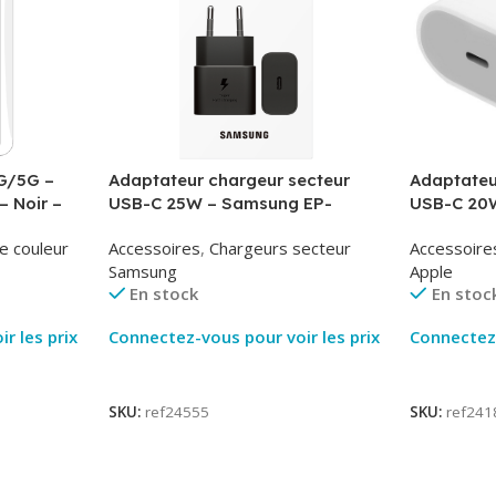
G/5G –
Adaptateur chargeur secteur
Adaptateu
– Noir –
USB-C 25W – Samsung EP-
USB-C 20W
T2510NBE – Noir – Packaging
MUVV3ZM/
e couleur
Accessoires
,
Chargeurs secteur
Accessoire
Original
Samsung
Apple
En stock
En stoc
r les prix
Connectez-vous pour voir les prix
Connectez-
Lire La Suite
Lire La Su
SKU:
ref24555
SKU:
ref241