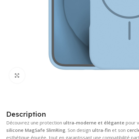
Click to enlarge
Description
Découvrez une protection
ultra-moderne et élégante
pour 
silicone MagSafe SlimRing
. Son design
ultra-fin
et son
cercl
esthétique épurée, tout en garantissant une compatibilité par