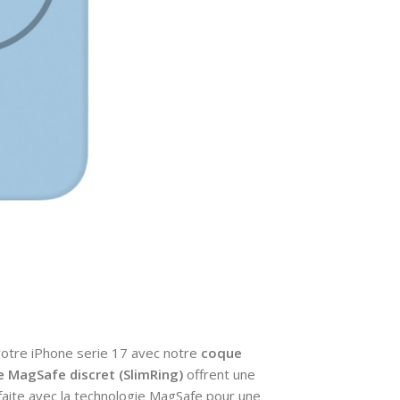
votre
iPhone serie 17
avec notre
coque
e MagSafe discret (SlimRing)
offrent une
faite avec la technologie MagSafe pour une