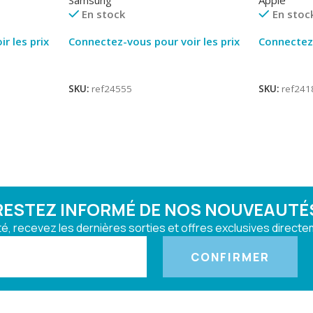
En stock
En stoc
r les prix
Connectez-vous pour voir les prix
Connectez-
Lire La Suite
Lire La Su
SKU:
ref24555
SKU:
ref241
RESTEZ INFORMÉ DE NOS NOUVEAUTÉ
, recevez les dernières sorties et offres exclusives directem
CONFIRMER