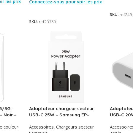
r les prix
Connectez-vous pour voir les prix
Lire La Su
Lire La Suite
SKU:
ref249
SKU:
ref23369
G/5G –
Adaptateur chargeur secteur
Adaptateu
– Noir –
USB-C 25W – Samsung EP-
USB-C 20W
T2510NBE – Noir – Packaging
MUVV3ZM/
e couleur
Accessoires
,
Chargeurs secteur
Accessoire
Original
Samsung
Apple