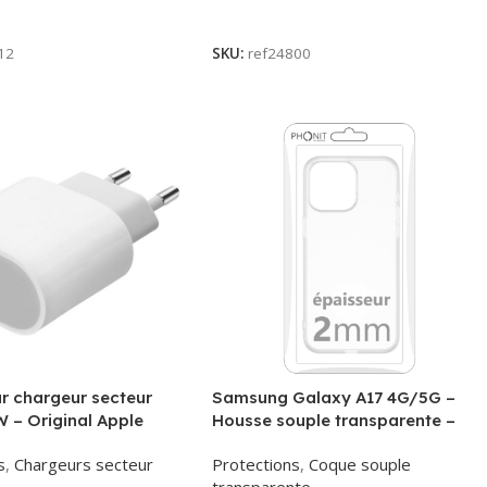
ite
Lire La Suite
12
SKU:
ref24800
r chargeur secteur
Samsung Galaxy A17 4G/5G –
 – Original Apple
Housse souple transparente –
MHJE3ZM – Bulk
2mm – Phonit
s
,
Chargeurs secteur
Protections
,
Coque souple
transparente