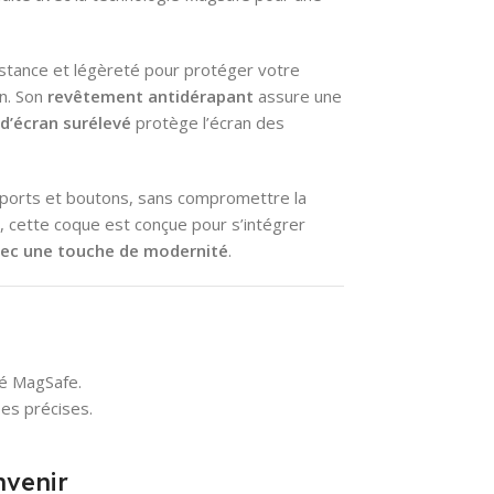
sistance et légèreté pour protéger votre
n. Son
revêtement antidérapant
assure une
d’écran surélevé
protège l’écran des
s ports et boutons, sans compromettre la
, cette coque est conçue pour s’intégrer
ec une touche de modernité
.
té MagSafe.
es précises.
nvenir