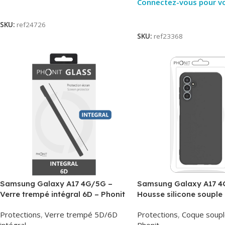
Connectez-vous pour voi
Lire La Suite
Lire La Suite
SKU:
ref24726
SKU:
ref23368
Samsung Galaxy A17 4G/5G –
Samsung Galaxy A17 4
Verre trempé intégral 6D – Phonit
Housse silicone souple 
Phonit
Protections
,
Verre trempé 5D/6D
Protections
,
Coque soupl
intégral
Phonit