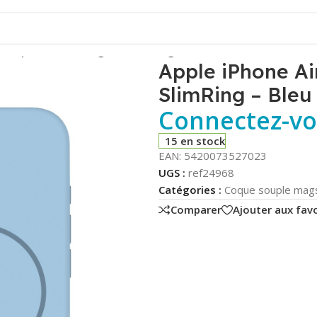
– Coque Silicone MagSafe SlimRing – Bleu Clair – Phonit
Apple iPhone Ai
SlimRing – Bleu 
Connectez-vou
15 en stock
EAN:
5420073527023
UGS :
ref24968
Catégories :
Coque souple mag
Comparer
Ajouter aux favo