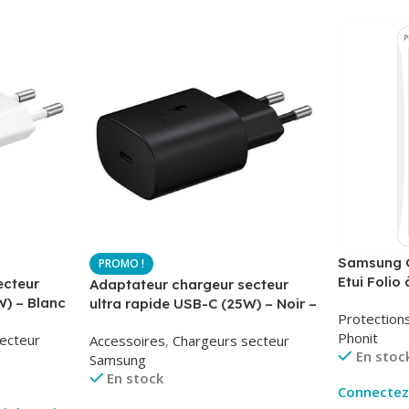
Samsung G
Etui Folio 
ecteur
Adaptateur chargeur secteur
AirBook – 
W) – Blanc
ultra rapide USB-C (25W) – Noir –
Protection
-TA800
Original Samsung EP-TA800
Phonit
ecteur
Accessoires
,
Chargeurs secteur
En stoc
Samsung
En stock
Connectez-