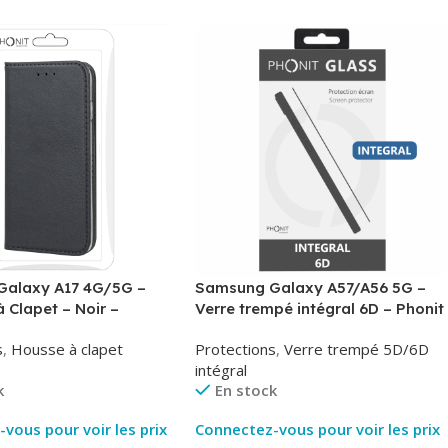
alaxy A17 4G/5G –
Samsung Galaxy A57/A56 5G –
à Clapet – Noir –
Verre trempé intégral 6D – Phonit
Phonit
s
,
Housse à clapet
Protections
,
Verre trempé 5D/6D
intégral
k
En stock
vous pour voir les prix
Connectez-vous pour voir les prix