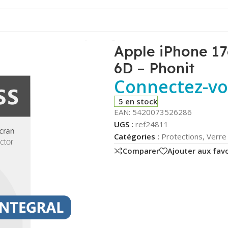
e 17e/16e – Verre trempé intégral 6D – Phonit
Apple iPhone 17
6D – Phonit
Connectez-vou
5 en stock
EAN:
5420073526286
UGS :
ref24811
Catégories :
Protections
,
Verre
Comparer
Ajouter aux favo