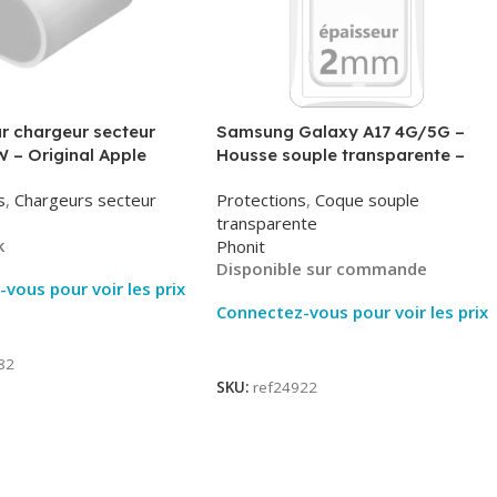
r chargeur secteur
Samsung Galaxy A17 4G/5G –
 – Original Apple
Housse souple transparente –
MHJE3ZM – Bulk
2mm – Phonit
s
,
Chargeurs secteur
Protections
,
Coque souple
transparente
k
Phonit
Disponible sur commande
vous pour voir les prix
Connectez-vous pour voir les prix
ite
Lire La Suite
82
SKU:
ref24922