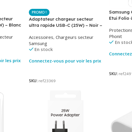
Samsung G
Etui Folio 
ecteur
Adaptateur chargeur secteur
AirBook – 
W) – Blanc
ultra rapide USB-C (25W) – Noir –
Protection
-TA800
Original Samsung EP-TA800
Phonit
ecteur
Accessoires
,
Chargeurs secteur
En stoc
Samsung
En stock
Connectez-
r les prix
Connectez-vous pour voir les prix
Lire La Su
Lire La Suite
SKU:
ref249
SKU:
ref23369