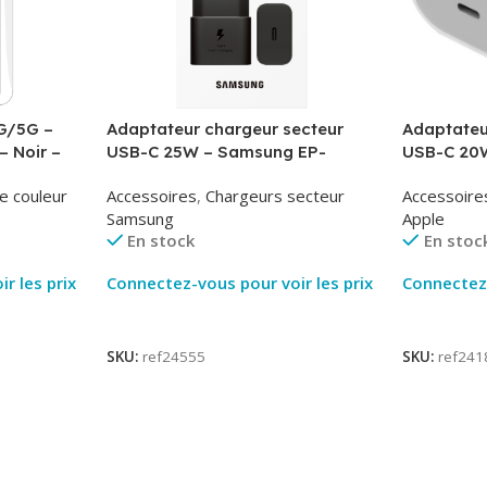
G/5G –
Adaptateur chargeur secteur
Adaptateu
– Noir –
USB-C 25W – Samsung EP-
USB-C 20W
T2510NBE – Noir – Packaging
MUVV3ZM/
e couleur
Accessoires
,
Chargeurs secteur
Accessoire
Original
Samsung
Apple
En stock
En stoc
r les prix
Connectez-vous pour voir les prix
Connectez-
Lire La Suite
Lire La Su
SKU:
ref24555
SKU:
ref241