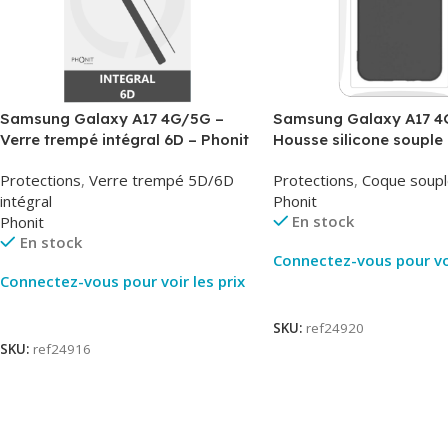
Samsung Galaxy A17 4G/5G –
Samsung Galaxy A17 4
Verre trempé intégral 6D – Phonit
Housse silicone souple 
Phonit
Protections
,
Verre trempé 5D/6D
Protections
,
Coque soupl
intégral
Phonit
En stock
Phonit
En stock
Connectez-vous pour voi
Connectez-vous pour voir les prix
Lire La Suite
Lire La Suite
SKU:
ref24920
SKU:
ref24916