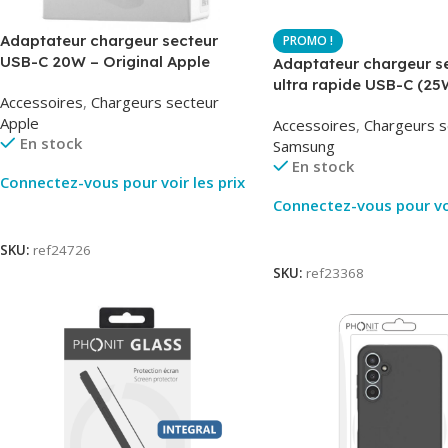
Adaptateur chargeur secteur
USB-C 20W – Original Apple
Adaptateur chargeur s
MUVV3ZM – Packaging Original
ultra rapide USB-C (25
Accessoires
,
Chargeurs secteur
– Original Samsung EP
Apple
Accessoires
,
Chargeurs s
En stock
Samsung
En stock
Connectez-vous pour voir les prix
Connectez-vous pour voi
Lire La Suite
Lire La Suite
SKU:
ref24726
SKU:
ref23368