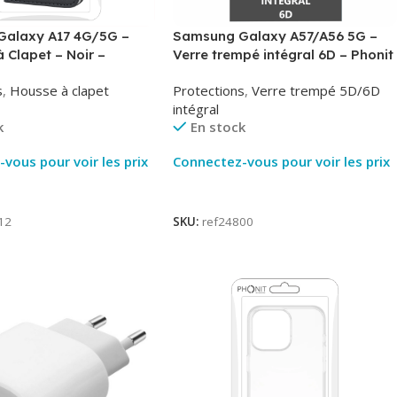
alaxy A17 4G/5G –
Samsung Galaxy A57/A56 5G –
à Clapet – Noir –
Verre trempé intégral 6D – Phonit
Phonit
s
,
Housse à clapet
Protections
,
Verre trempé 5D/6D
intégral
k
En stock
vous pour voir les prix
Connectez-vous pour voir les prix
ite
Lire La Suite
12
SKU:
ref24800