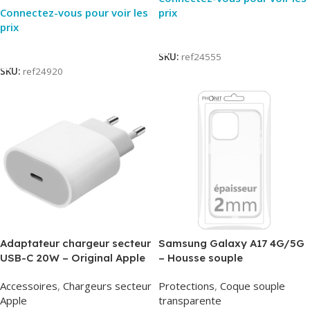
Connectez-vous pour voir les
prix
prix
Lire La Suite
Lire La Suite
SKU:
ref24555
SKU:
ref24920
Adaptateur chargeur secteur
Samsung Galaxy A17 4G/5G
USB-C 20W – Original Apple
– Housse souple
MUVV3ZM/MHJE3ZM – Bulk
transparente – 2mm – Phonit
Accessoires
,
Chargeurs secteur
Protections
,
Coque souple
Apple
transparente