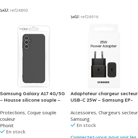
Lire La Suite
SKU:
ref24800
SKU:
ref24916
Samsung Galaxy A17 4G/5G
Adaptateur chargeur secteur
– Housse silicone souple –
USB-C 25W – Samsung EP-
Noir – Phonit
T2510NBE – Noir –
Protections
,
Coque souple
Accessoires
,
Chargeurs secteur
Packaging Original
couleur
Samsung
En stock
Phonit
En stock
Connectez-vous pour voir les