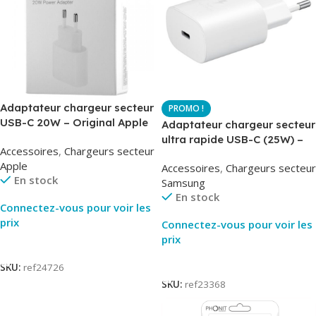
Adaptateur chargeur secteur
USB-C 20W – Original Apple
Adaptateur chargeur secteur
MUVV3ZM – Packaging
ultra rapide USB-C (25W) –
Accessoires
,
Chargeurs secteur
Original
Blanc – Original Samsung
Apple
Accessoires
,
Chargeurs secteur
EP-TA800
En stock
Samsung
En stock
Connectez-vous pour voir les
prix
Connectez-vous pour voir les
prix
Lire La Suite
Lire La Suite
SKU:
ref24726
SKU:
ref23368