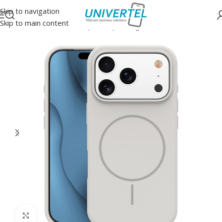
Skip to navigation
Skip to main content
Accueil
/
Protections
/
Coque souple magsafe
Click to enlarge