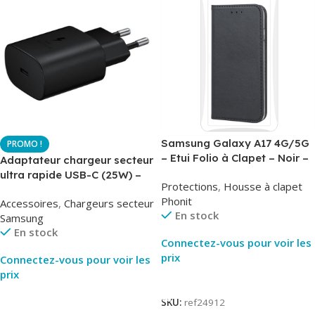
Samsung Galaxy A17 4G/5G
– Etui Folio à Clapet – Noir –
Adaptateur chargeur secteur
AirBook – Phonit
ultra rapide USB-C (25W) –
Protections
,
Housse à clapet
Noir – Original Samsung EP-
Phonit
Accessoires
,
Chargeurs secteur
TA800
En stock
Samsung
En stock
Connectez-vous pour voir les
prix
Connectez-vous pour voir les
prix
Lire La Suite
Lire La Suite
SKU:
ref24912