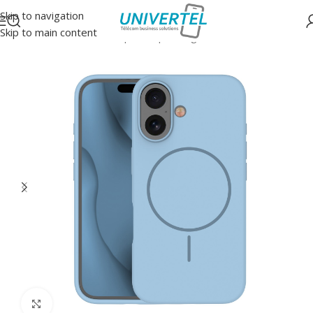
Skip to navigation
Skip to main content
Accueil
/
Protections
/
Coque souple magsafe
Click to enlarge