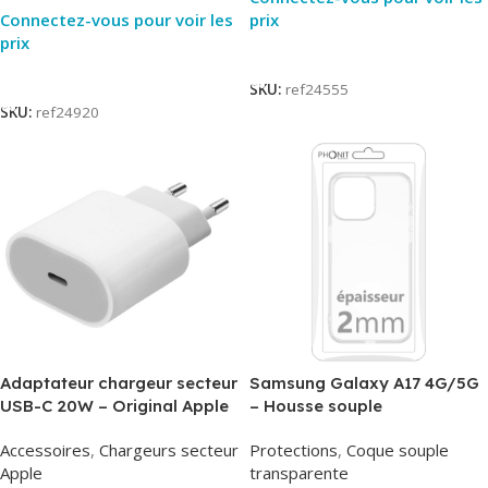
Connectez-vous pour voir les
prix
prix
Lire La Suite
Lire La Suite
SKU:
ref24555
SKU:
ref24920
Adaptateur chargeur secteur
Samsung Galaxy A17 4G/5G
USB-C 20W – Original Apple
– Housse souple
MUVV3ZM/MHJE3ZM – Bulk
transparente – 2mm – Phonit
Accessoires
,
Chargeurs secteur
Protections
,
Coque souple
Apple
transparente