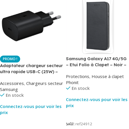
Samsung Galaxy A17 4G/5G
– Etui Folio à Clapet – Noir –
Adaptateur chargeur secteur
AirBook – Phonit
ultra rapide USB-C (25W) –
Protections
,
Housse à clapet
Noir – Original Samsung EP-
Phonit
Accessoires
,
Chargeurs secteur
TA800
En stock
Samsung
En stock
Connectez-vous pour voir les
prix
Connectez-vous pour voir les
prix
Lire La Suite
Lire La Suite
SKU:
ref24912