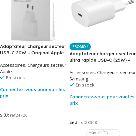
Adaptateur chargeur secteur
USB-C 20W – Original Apple
Adaptateur chargeur secteur
MUVV3ZM – Packaging
ultra rapide USB-C (25W) –
Accessoires
,
Chargeurs secteur
Original
Blanc – Original Samsung
Apple
Accessoires
,
Chargeurs secteur
EP-TA800
En stock
Samsung
En stock
Connectez-vous pour voir les
prix
Connectez-vous pour voir les
prix
Lire La Suite
Lire La Suite
SKU:
ref24726
SKU:
ref23368