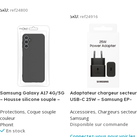
Lire La Suite
SKU:
ref24800
SKU:
ref24916
Samsung Galaxy A17 4G/5G
Adaptateur chargeur secteur
– Housse silicone souple –
USB-C 25W – Samsung EP-
Noir – Phonit
T2510NBE – Noir –
Protections
,
Coque souple
Accessoires
,
Chargeurs secteur
Packaging Original
couleur
Samsung
Disponible sur commande
Phonit
En stock
Connectez-vous pour voir les