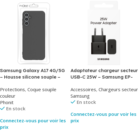
Samsung Galaxy A17 4G/5G
Adaptateur chargeur secteur
– Housse silicone souple –
USB-C 25W – Samsung EP-
Noir – Phonit
T2510NBE – Noir –
Protections
,
Coque souple
Accessoires
,
Chargeurs secteur
Packaging Original
couleur
Samsung
En stock
Phonit
En stock
Connectez-vous pour voir les
Connectez-vous pour voir les
prix
prix
Lire La Suite
Lire La Suite