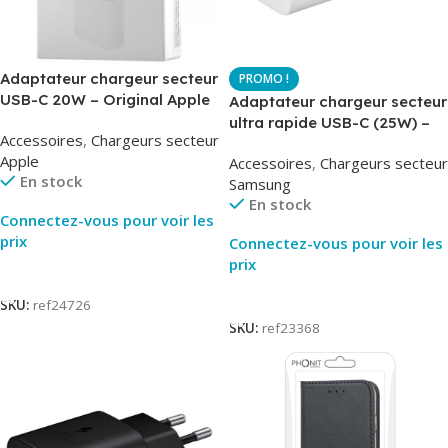
Adaptateur chargeur secteur
USB-C 20W – Original Apple
Adaptateur chargeur secteur
MUVV3ZM – Packaging
ultra rapide USB-C (25W) –
Accessoires
,
Chargeurs secteur
Original
Blanc – Original Samsung
Apple
Accessoires
,
Chargeurs secteur
EP-TA800
En stock
Samsung
En stock
Connectez-vous pour voir les
prix
Connectez-vous pour voir les
prix
Lire La Suite
Lire La Suite
SKU:
ref24726
SKU:
ref23368