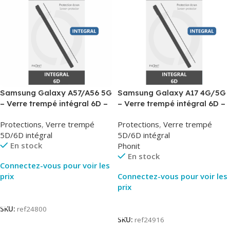
Samsung Galaxy A57/A56 5G
Samsung Galaxy A17 4G/5G
– Verre trempé intégral 6D –
– Verre trempé intégral 6D –
Phonit
Phonit
Protections
,
Verre trempé
Protections
,
Verre trempé
5D/6D intégral
5D/6D intégral
En stock
Phonit
En stock
Connectez-vous pour voir les
prix
Connectez-vous pour voir les
prix
Lire La Suite
Lire La Suite
SKU:
ref24800
SKU:
ref24916