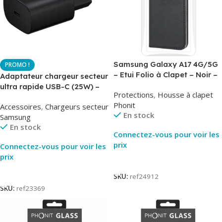
Samsung Galaxy A17 4G/5G
– Etui Folio à Clapet – Noir –
Adaptateur chargeur secteur
AirBook – Phonit
ultra rapide USB-C (25W) –
Protections
,
Housse à clapet
Noir – Original Samsung EP-
Phonit
Accessoires
,
Chargeurs secteur
TA800
En stock
Samsung
En stock
Connectez-vous pour voir les
prix
Connectez-vous pour voir les
prix
Lire La Suite
Lire La Suite
SKU:
ref24912
SKU:
ref23369