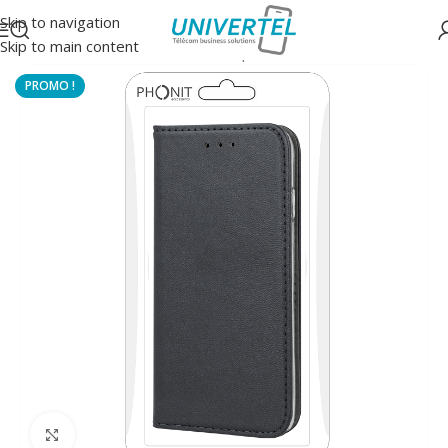
Skip to navigation
Skip to main content
Accueil
/
Protections
/
Housse à clapet
Click to enlarge