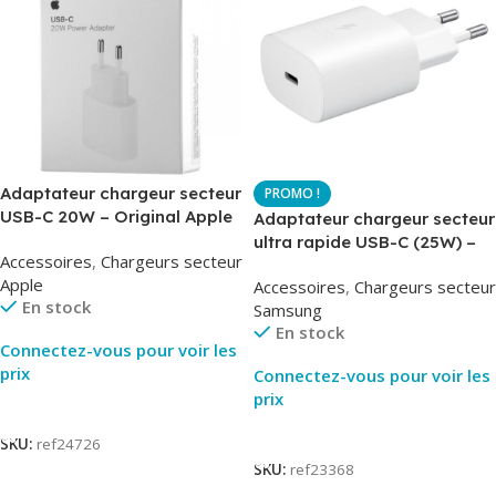
Adaptateur chargeur secteur
USB-C 20W – Original Apple
Adaptateur chargeur secteur
MUVV3ZM – Packaging
ultra rapide USB-C (25W) –
Accessoires
,
Chargeurs secteur
Original
Blanc – Original Samsung
Apple
Accessoires
,
Chargeurs secteur
EP-TA800
En stock
Samsung
En stock
Connectez-vous pour voir les
prix
Connectez-vous pour voir les
prix
Lire La Suite
Lire La Suite
SKU:
ref24726
SKU:
ref23368