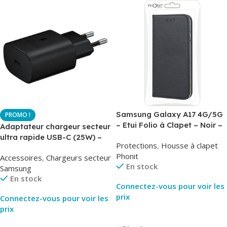
Samsung Galaxy A17 4G/5G
– Etui Folio à Clapet – Noir –
Adaptateur chargeur secteur
AirBook – Phonit
ultra rapide USB-C (25W) –
Protections
,
Housse à clapet
Noir – Original Samsung EP-
Phonit
Accessoires
,
Chargeurs secteur
TA800
En stock
Samsung
En stock
Connectez-vous pour voir les
prix
Connectez-vous pour voir les
prix
Lire La Suite
Lire La Suite