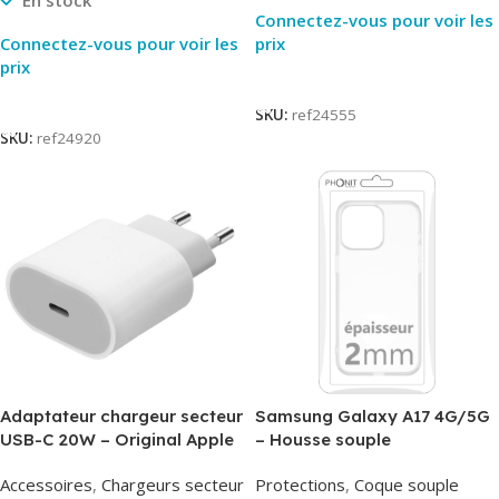
En stock
Connectez-vous pour voir les
Connectez-vous pour voir les
prix
prix
Lire La Suite
Lire La Suite
SKU:
ref24555
SKU:
ref24920
Adaptateur chargeur secteur
Samsung Galaxy A17 4G/5G
USB-C 20W – Original Apple
– Housse souple
MUVV3ZM/MHJE3ZM – Bulk
transparente – 2mm – Phonit
Accessoires
,
Chargeurs secteur
Protections
,
Coque souple