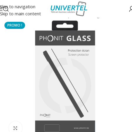
Skip to navigation
Skip to main content
Accueil
/
Protections
/
Verre trempé 5D/6D intégral
Click to enlarge