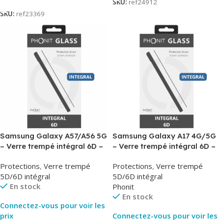
SKU:
ref24912
SKU:
ref23369
Samsung Galaxy A57/A56 5G
Samsung Galaxy A17 4G/5G
– Verre trempé intégral 6D –
– Verre trempé intégral 6D –
Phonit
Phonit
Protections
,
Verre trempé
Protections
,
Verre trempé
5D/6D intégral
5D/6D intégral
En stock
Phonit
En stock
Connectez-vous pour voir les
prix
Connectez-vous pour voir les