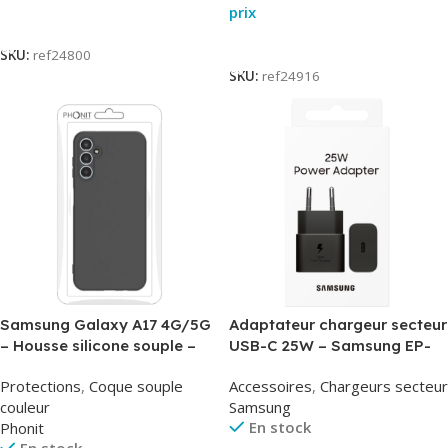
prix
Lire La Suite
Lire La Suite
SKU:
ref24800
SKU:
ref24916
Samsung Galaxy A17 4G/5G
Adaptateur chargeur secteur
– Housse silicone souple –
USB-C 25W – Samsung EP-
Noir – Phonit
T2510NBE – Noir –
Protections
,
Coque souple
Accessoires
,
Chargeurs secteur
Packaging Original
couleur
Samsung
En stock
Phonit