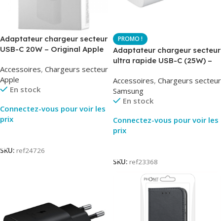
Adaptateur chargeur secteur
USB-C 20W – Original Apple
Adaptateur chargeur secteur
MUVV3ZM – Packaging
ultra rapide USB-C (25W) –
Accessoires
,
Chargeurs secteur
Original
Blanc – Original Samsung
Apple
Accessoires
,
Chargeurs secteur
EP-TA800
En stock
Samsung
En stock
Connectez-vous pour voir les
prix
Connectez-vous pour voir les
prix
Lire La Suite
Lire La Suite
SKU:
ref24726
SKU:
ref23368