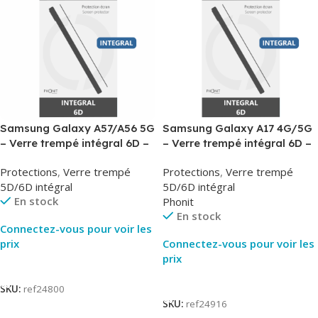
Samsung Galaxy A57/A56 5G
Samsung Galaxy A17 4G/5G
– Verre trempé intégral 6D –
– Verre trempé intégral 6D –
Phonit
Phonit
Protections
,
Verre trempé
Protections
,
Verre trempé
5D/6D intégral
5D/6D intégral
En stock
Phonit
En stock
Connectez-vous pour voir les
prix
Connectez-vous pour voir les
prix
Lire La Suite
Lire La Suite
SKU:
ref24800
SKU:
ref24916