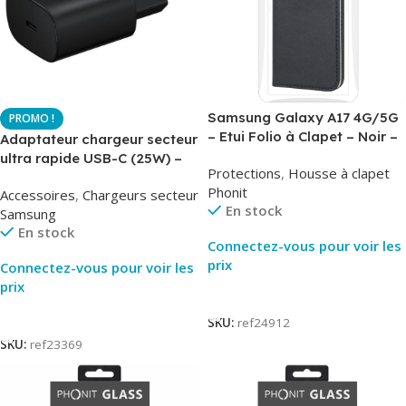
Samsung Galaxy A17 4G/5G
– Etui Folio à Clapet – Noir –
Adaptateur chargeur secteur
AirBook – Phonit
ultra rapide USB-C (25W) –
Protections
,
Housse à clapet
Noir – Original Samsung EP-
Phonit
Accessoires
,
Chargeurs secteur
TA800
En stock
Samsung
En stock
Connectez-vous pour voir les
prix
Connectez-vous pour voir les
prix
Lire La Suite
Lire La Suite
SKU:
ref24912
SKU:
ref23369