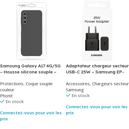
Samsung Galaxy A17 4G/5G
Adaptateur chargeur secteur
– Housse silicone souple –
USB-C 25W – Samsung EP-
Noir – Phonit
T2510NBE – Noir –
Protections
,
Coque souple
Accessoires
,
Chargeurs secteur
Packaging Original
couleur
Samsung
En stock
Phonit
En stock
Connectez-vous pour voir les
Connectez-vous pour voir les
prix
prix
Lire La Suite
Lire La Suite