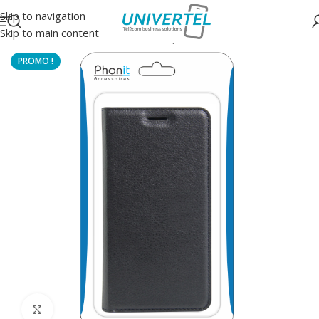
Skip to navigation
Skip to main content
Accueil
/
Protections
/
Housse à clapet
Click to enlarge