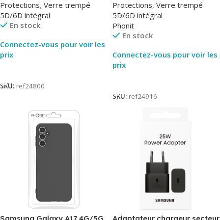
Protections
,
Verre trempé
Protections
,
Verre trempé
5D/6D intégral
5D/6D intégral
En stock
Phonit
En stock
Connectez-vous pour voir les
prix
Connectez-vous pour voir les
prix
Lire La Suite
Lire La Suite
SKU:
ref24800
SKU:
ref24916
Samsung Galaxy A17 4G/5G
Adaptateur chargeur secteur