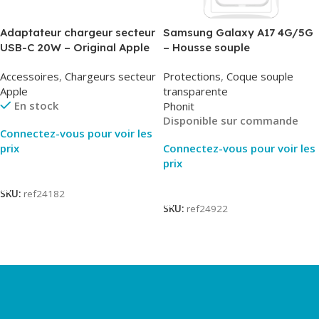
Adaptateur chargeur secteur
Samsung Galaxy A17 4G/5G
USB-C 20W – Original Apple
– Housse souple
MUVV3ZM/MHJE3ZM – Bulk
transparente – 2mm – Phonit
Accessoires
,
Chargeurs secteur
Protections
,
Coque souple
Apple
transparente
En stock
Phonit
Disponible sur commande
Connectez-vous pour voir les
prix
Connectez-vous pour voir les
prix
Lire La Suite
Lire La Suite
SKU:
ref24182
SKU:
ref24922