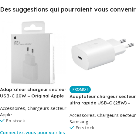
Des suggestions qui pourraient vous convenir
Adaptateur chargeur secteur
USB-C 20W – Original Apple
Adaptateur chargeur secteur
MUVV3ZM – Packaging
ultra rapide USB-C (25W) –
Accessoires
,
Chargeurs secteur
Original
Blanc – Original Samsung
Apple
Accessoires
,
Chargeurs secteur
EP-TA800
En stock
Samsung
En stock
Connectez-vous pour voir les