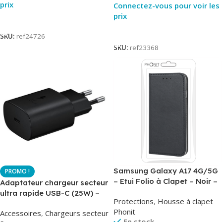
prix
Connectez-vous pour voir les
prix
Lire La Suite
Lire La Suite
SKU:
ref24726
SKU:
ref23368
Samsung Galaxy A17 4G/5G
– Etui Folio à Clapet – Noir –
Adaptateur chargeur secteur
AirBook – Phonit
ultra rapide USB-C (25W) –
Protections
,
Housse à clapet
Noir – Original Samsung EP-
Phonit
Accessoires
,
Chargeurs secteur
TA800
En stock