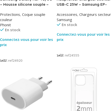
– Housse silicone souple –
USB-C 25W – Samsung EP-
Noir – Phonit
T2510NBE – Noir –
Protections
,
Coque souple
Accessoires
,
Chargeurs secteur
Packaging Original
couleur
Samsung
En stock
Phonit
En stock
Connectez-vous pour voir les
Connectez-vous pour voir les
prix
prix
Lire La Suite
Lire La Suite
SKU:
ref24555
SKU:
ref24920