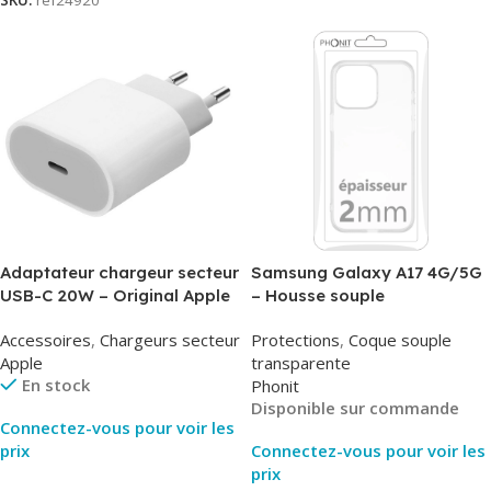
SKU:
ref24920
Adaptateur chargeur secteur
Samsung Galaxy A17 4G/5G
USB-C 20W – Original Apple
– Housse souple
MUVV3ZM/MHJE3ZM – Bulk
transparente – 2mm – Phonit
Accessoires
,
Chargeurs secteur
Protections
,
Coque souple
Apple
transparente
En stock
Phonit
Disponible sur commande
Connectez-vous pour voir les
prix
Connectez-vous pour voir les
prix
Lire La Suite