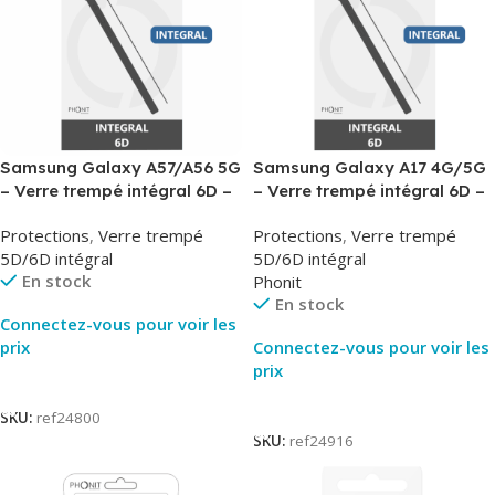
Samsung Galaxy A57/A56 5G
Samsung Galaxy A17 4G/5G
– Verre trempé intégral 6D –
– Verre trempé intégral 6D –
Phonit
Phonit
Protections
,
Verre trempé
Protections
,
Verre trempé
5D/6D intégral
5D/6D intégral
En stock
Phonit
En stock
Connectez-vous pour voir les
prix
Connectez-vous pour voir les
prix
Lire La Suite
Lire La Suite
SKU:
ref24800
SKU:
ref24916