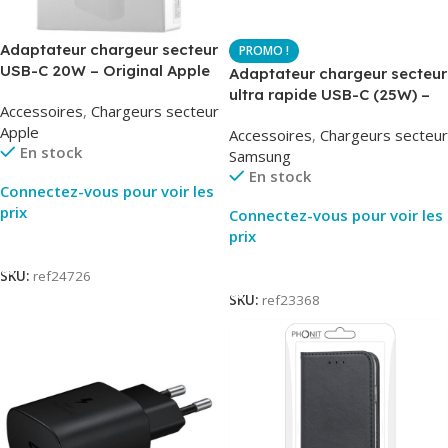
Adaptateur chargeur secteur
USB-C 20W – Original Apple
Adaptateur chargeur secteur
MUVV3ZM – Packaging
ultra rapide USB-C (25W) –
Accessoires
,
Chargeurs secteur
Original
Blanc – Original Samsung
Apple
Accessoires
,
Chargeurs secteur
EP-TA800
En stock
Samsung
En stock
Connectez-vous pour voir les
prix
Connectez-vous pour voir les
prix
Lire La Suite
Lire La Suite
SKU:
ref24726
SKU:
ref23368