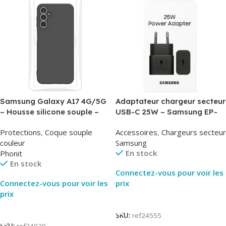
Samsung Galaxy A17 4G/5G
Adaptateur chargeur secteur
– Housse silicone souple –
USB-C 25W – Samsung EP-
Noir – Phonit
T2510NBE – Noir –
Protections
,
Coque souple
Accessoires
,
Chargeurs secteur
Packaging Original
couleur
Samsung
En stock
Phonit
En stock
Connectez-vous pour voir les
Connectez-vous pour voir les
prix
prix
Lire La Suite
Lire La Suite
SKU:
ref24555