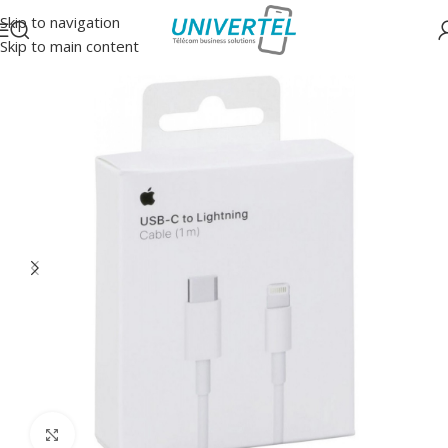
Skip to navigation
Skip to main content
Accueil
/
Accessoires
/
Câbles
Click to enlarge