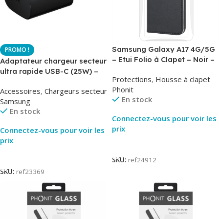
Samsung Galaxy A17 4G/5G
– Etui Folio à Clapet – Noir –
Adaptateur chargeur secteur
AirBook – Phonit
ultra rapide USB-C (25W) –
Protections
,
Housse à clapet
Noir – Original Samsung EP-
Phonit
Accessoires
,
Chargeurs secteur
TA800
En stock
Samsung
En stock
Connectez-vous pour voir les
prix
Connectez-vous pour voir les
prix
Lire La Suite
Lire La Suite
SKU:
ref24912
SKU:
ref23369