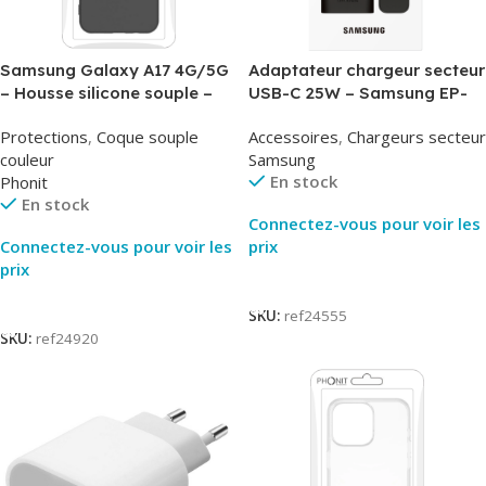
Samsung Galaxy A17 4G/5G
Adaptateur chargeur secteur
– Housse silicone souple –
USB-C 25W – Samsung EP-
Noir – Phonit
T2510NBE – Noir –
Protections
,
Coque souple
Accessoires
,
Chargeurs secteur
Packaging Original
couleur
Samsung
En stock
Phonit
En stock
Connectez-vous pour voir les
Connectez-vous pour voir les
prix
prix
Lire La Suite
Lire La Suite
SKU:
ref24555
SKU:
ref24920