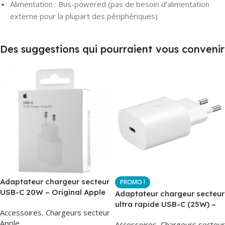
Alimentation : Bus-powered (pas de besoin d’alimentation
externe pour la plupart des périphériques)
Des suggestions qui pourraient vous convenir
Adaptateur chargeur secteur
USB-C 20W – Original Apple
Adaptateur chargeur secteur
MUVV3ZM – Packaging
ultra rapide USB-C (25W) –
Accessoires
,
Chargeurs secteur
Original
Blanc – Original Samsung
Apple
Accessoires
,
Chargeurs secteur