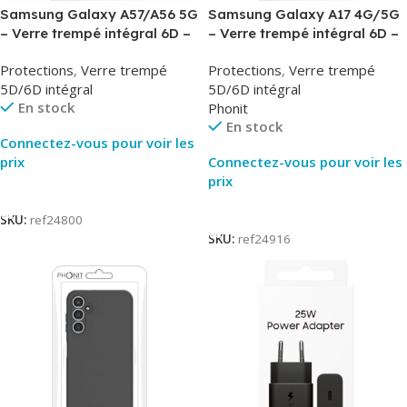
Samsung Galaxy A57/A56 5G
Samsung Galaxy A17 4G/5G
– Verre trempé intégral 6D –
– Verre trempé intégral 6D –
Phonit
Phonit
Protections
,
Verre trempé
Protections
,
Verre trempé
5D/6D intégral
5D/6D intégral
En stock
Phonit
En stock
Connectez-vous pour voir les
prix
Connectez-vous pour voir les
prix
Lire La Suite
Lire La Suite
SKU:
ref24800
SKU:
ref24916