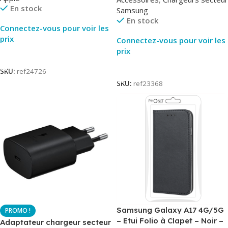
EP-TA800
En stock
Samsung
En stock
Connectez-vous pour voir les
prix
Connectez-vous pour voir les
prix
Lire La Suite
Lire La Suite
SKU:
ref24726
SKU:
ref23368
Samsung Galaxy A17 4G/5G
– Etui Folio à Clapet – Noir –
Adaptateur chargeur secteur