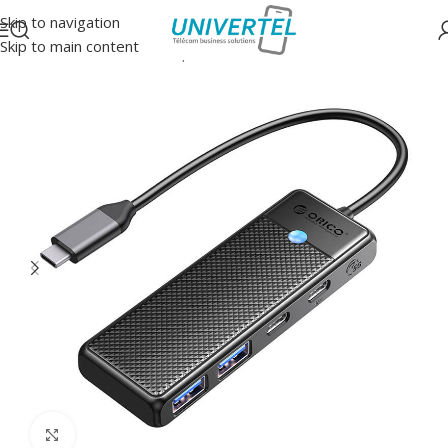
Skip to navigation
Skip to main content
Accueil
/
Accessoires
/
Adaptateurs
Click to enlarge