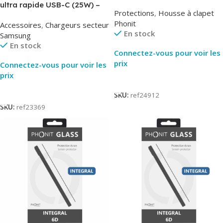
AirBook – Phonit
ultra rapide USB-C (25W) –
Protections
,
Housse à clapet
Noir – Original Samsung EP-
Phonit
Accessoires
,
Chargeurs secteur
TA800
En stock
Samsung
En stock
Connectez-vous pour voir les
prix
Connectez-vous pour voir les
prix
Lire La Suite
Lire La Suite
SKU:
ref24912
SKU:
ref23369