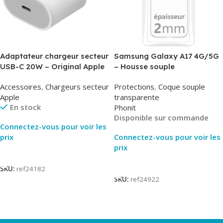
Adaptateur chargeur secteur
Samsung Galaxy A17 4G/5G
USB-C 20W – Original Apple
– Housse souple
MUVV3ZM/MHJE3ZM – Bulk
transparente – 2mm – Phonit
Accessoires
,
Chargeurs secteur
Protections
,
Coque souple
Apple
transparente
En stock
Phonit
Disponible sur commande
Connectez-vous pour voir les
prix
Connectez-vous pour voir les
prix
Lire La Suite
Lire La Suite
SKU:
ref24182
SKU:
ref24922