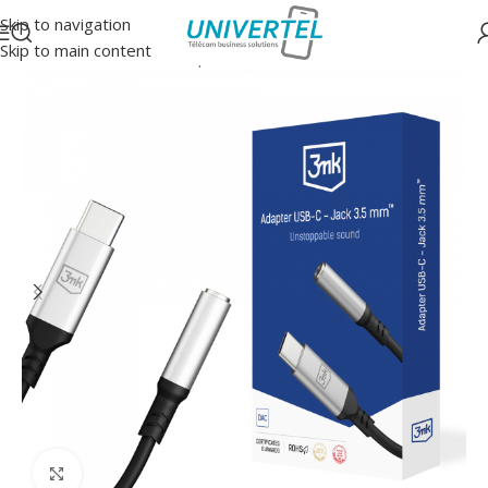
Skip to navigation
Skip to main content
Accueil
/
Accessoires
/
Adaptateurs
Click to enlarge