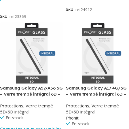
Lire La Suite
SKU:
ref24912
SKU:
ref23369
Samsung Galaxy A57/A56 5G
Samsung Galaxy A17 4G/5G
– Verre trempé intégral 6D –
– Verre trempé intégral 6D –
Phonit
Phonit
Protections
,
Verre trempé
Protections
,
Verre trempé
5D/6D intégral
5D/6D intégral
En stock
Phonit
En stock
Connectez-vous pour voir les