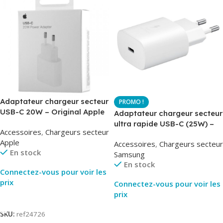
Adaptateur chargeur secteur
USB-C 20W – Original Apple
Adaptateur chargeur secteur
MUVV3ZM – Packaging
ultra rapide USB-C (25W) –
Accessoires
,
Chargeurs secteur
Original
Blanc – Original Samsung
Apple
Accessoires
,
Chargeurs secteur
EP-TA800
En stock
Samsung
En stock
Connectez-vous pour voir les
prix
Connectez-vous pour voir les
prix
Lire La Suite
Lire La Suite
SKU:
ref24726