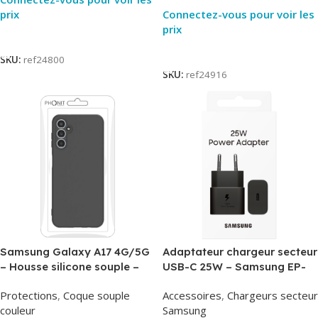
prix
Connectez-vous pour voir les
prix
Lire La Suite
Lire La Suite
SKU:
ref24800
SKU:
ref24916
Samsung Galaxy A17 4G/5G
Adaptateur chargeur secteur
– Housse silicone souple –
USB-C 25W – Samsung EP-
Noir – Phonit
T2510NBE – Noir –
Protections
,
Coque souple
Accessoires
,
Chargeurs secteur
Packaging Original
couleur
Samsung