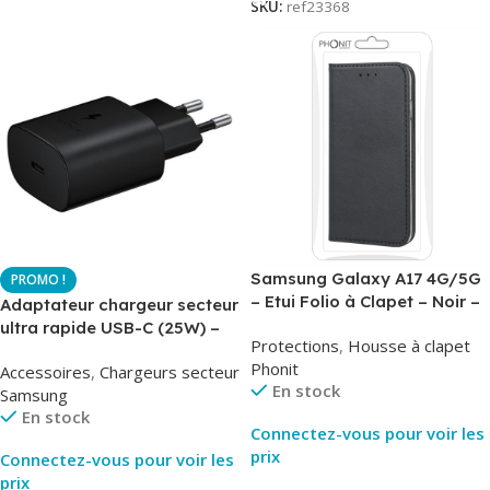
SKU:
ref23368
Samsung Galaxy A17 4G/5G
– Etui Folio à Clapet – Noir –
Adaptateur chargeur secteur
AirBook – Phonit
ultra rapide USB-C (25W) –
Protections
,
Housse à clapet
Noir – Original Samsung EP-
Phonit
Accessoires
,
Chargeurs secteur
TA800
En stock
Samsung
En stock
Connectez-vous pour voir les
prix
Connectez-vous pour voir les
prix
Lire La Suite