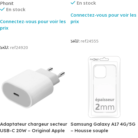
En stock
Phonit
En stock
Connectez-vous pour voir les
Connectez-vous pour voir les
prix
prix
Lire La Suite
Lire La Suite
SKU:
ref24555
SKU:
ref24920
Adaptateur chargeur secteur
Samsung Galaxy A17 4G/5G
USB-C 20W – Original Apple
– Housse souple
MUVV3ZM/MHJE3ZM – Bulk
transparente – 2mm – Phonit