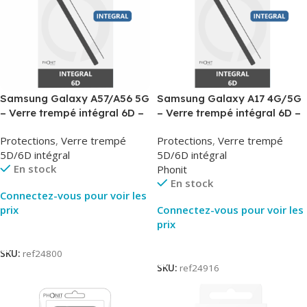
Samsung Galaxy A57/A56 5G
Samsung Galaxy A17 4G/5G
– Verre trempé intégral 6D –
– Verre trempé intégral 6D –
Phonit
Phonit
Protections
,
Verre trempé
Protections
,
Verre trempé
5D/6D intégral
5D/6D intégral
En stock
Phonit
En stock
Connectez-vous pour voir les
prix
Connectez-vous pour voir les
prix
Lire La Suite
Lire La Suite
SKU:
ref24800
SKU:
ref24916