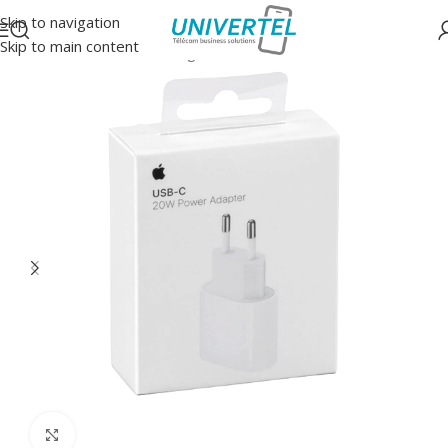
Skip to navigation
Skip to main content
Accueil
/
Accessoires
/
Chargeurs secteur
Click to enlarge