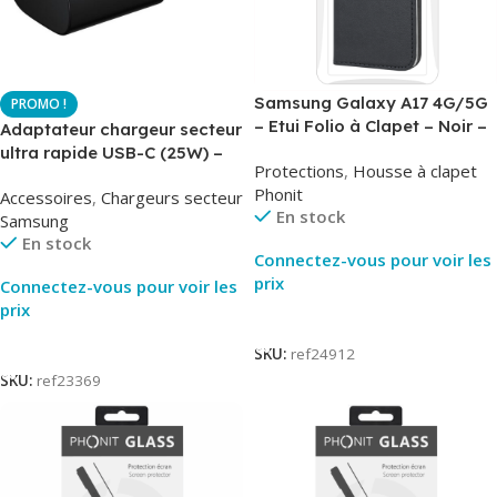
Samsung Galaxy A17 4G/5G
– Etui Folio à Clapet – Noir –
Adaptateur chargeur secteur
AirBook – Phonit
ultra rapide USB-C (25W) –
Protections
,
Housse à clapet
Noir – Original Samsung EP-
Phonit
Accessoires
,
Chargeurs secteur
TA800
En stock
Samsung
En stock
Connectez-vous pour voir les
prix
Connectez-vous pour voir les
prix
Lire La Suite
Lire La Suite
SKU:
ref24912
SKU:
ref23369