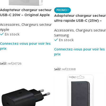
Adaptateur chargeur secteur
USB-C 20W – Original Apple
Adaptateur chargeur secteur
MUVV3ZM – Packaging
ultra rapide USB-C (25W) –
Accessoires
,
Chargeurs secteur
Original
Blanc – Original Samsung
Apple
Accessoires
,
Chargeurs secteur
EP-TA800
En stock
Samsung
En stock
Connectez-vous pour voir les
prix
Connectez-vous pour voir les
prix
Lire La Suite
Lire La Suite
SKU:
ref24726
SKU:
ref23368