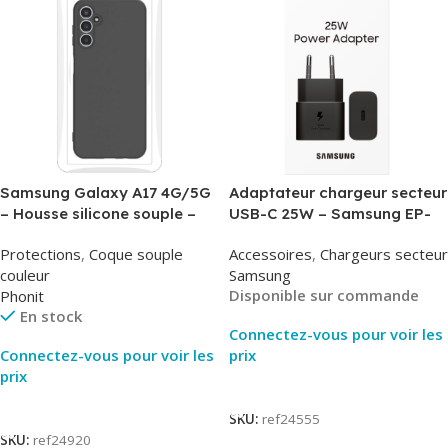
Samsung Galaxy A17 4G/5G
Adaptateur chargeur secteur
– Housse silicone souple –
USB-C 25W – Samsung EP-
Noir – Phonit
T2510NBE – Noir –
Protections
,
Coque souple
Accessoires
,
Chargeurs secteur
Packaging Original
couleur
Samsung
Disponible sur commande
Phonit
En stock
Connectez-vous pour voir les
Connectez-vous pour voir les
prix
prix
Lire La Suite
Lire La Suite
SKU:
ref24555
SKU:
ref24920