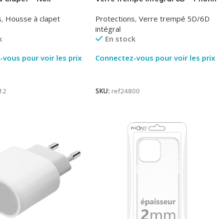
Phonit
s
,
Housse à clapet
Protections
,
Verre trempé 5D/6D
intégral
k
En stock
vous pour voir les prix
Connectez-vous pour voir les prix
ite
Lire La Suite
12
SKU:
ref24800