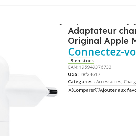
secteur 2xUSB-C 35W – Original Apple MW2K3ZM – Packaging
Adaptateur cha
Original Apple
Connectez-vou
9 en stock
EAN:
195949376733
UGS :
ref24617
Catégories :
Accessoires
,
Charg
Comparer
Ajouter aux favo