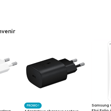
nvenir
Samsung G
Etui Folio 
ecteur