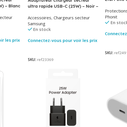
Adaptateur chargeur secteur
AirBook – 
W) – Blanc
ultra rapide USB-C (25W) – Noir –
Protection
-TA800
Original Samsung EP-TA800
Phonit
ecteur
Accessoires
,
Chargeurs secteur
En stoc
Samsung
En stock
Connectez-
r les prix
Connectez-vous pour voir les prix
Lire La Su
Lire La Suite
SKU:
ref249
SKU:
ref23369