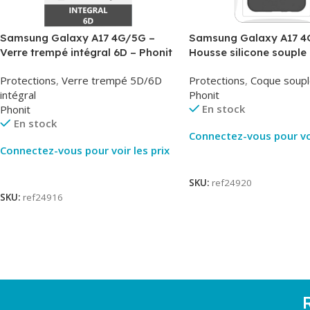
Samsung Galaxy A17 4G/5G –
Samsung Galaxy A17 4
Verre trempé intégral 6D – Phonit
Housse silicone souple 
Phonit
Protections
,
Verre trempé 5D/6D
Protections
,
Coque soupl
intégral
Phonit
En stock
Phonit
En stock
Connectez-vous pour voi
Connectez-vous pour voir les prix
Lire La Suite
Lire La Suite
SKU:
ref24920
SKU:
ref24916