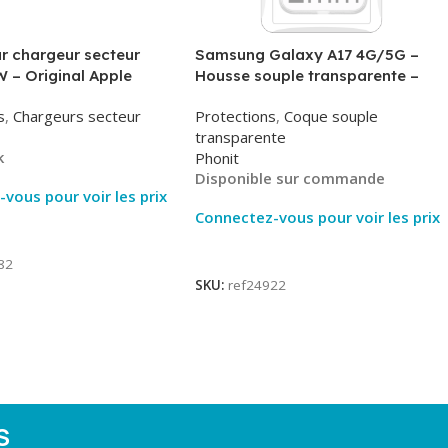
r chargeur secteur
Samsung Galaxy A17 4G/5G –
 – Original Apple
Housse souple transparente –
MHJE3ZM – Bulk
2mm – Phonit
s
,
Chargeurs secteur
Protections
,
Coque souple
transparente
k
Phonit
Disponible sur commande
vous pour voir les prix
Connectez-vous pour voir les prix
ite
Lire La Suite
82
SKU:
ref24922
S