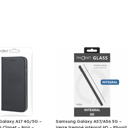
alaxy A17 4G/5G –
Samsung Galaxy A57/A56 5G –
à Clapet – Noir –
Verre trempé intégral 6D – Phonit