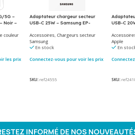
G/5G –
Adaptateur chargeur secteur
Adaptateu
– Noir –
USB-C 25W – Samsung EP-
USB-C 20W
T2510NBE – Noir – Packaging
MUVV3ZM/
e couleur
Accessoires
,
Chargeurs secteur
Accessoire
Original
Samsung
Apple
En stock
En stoc
r les prix
Connectez-vous pour voir les prix
Connectez-
Lire La Suite
Lire La Su
SKU:
ref24555
SKU:
ref241
RESTEZ INFORMÉ DE NOS NOUVEAUTÉ