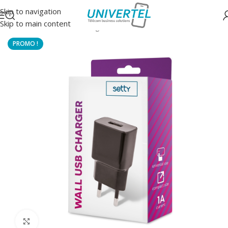
Skip to navigation
Skip to main content
Accueil
/
Accessoires
/
Chargeurs secteur
Click to enlarge