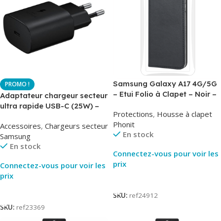
Samsung Galaxy A17 4G/5G
– Etui Folio à Clapet – Noir –
Adaptateur chargeur secteur
AirBook – Phonit
ultra rapide USB-C (25W) –
Protections
,
Housse à clapet
Noir – Original Samsung EP-
Phonit
Accessoires
,
Chargeurs secteur
TA800
En stock
Samsung
En stock
Connectez-vous pour voir les
prix
Connectez-vous pour voir les
prix
Lire La Suite
Lire La Suite
SKU:
ref24912
SKU:
ref23369