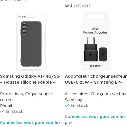
SKU:
ref24916
Samsung Galaxy A17 4G/5G
Adaptateur chargeur secteur
– Housse silicone souple –
USB-C 25W – Samsung EP-
Noir – Phonit
T2510NBE – Noir –
Protections
,
Coque souple
Accessoires
,
Chargeurs secteur
Packaging Original
couleur
Samsung
En stock
Phonit
En stock
Connectez-vous pour voir les
Connectez-vous pour voir les
prix