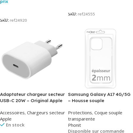
prix
Lire La Suite
Lire La Suite
SKU:
ref24555
SKU:
ref24920
Adaptateur chargeur secteur
Samsung Galaxy A17 4G/5G
USB-C 20W – Original Apple
– Housse souple
MUVV3ZM/MHJE3ZM – Bulk
transparente – 2mm – Phonit
Accessoires
,
Chargeurs secteur
Protections
,
Coque souple
Apple
transparente
En stock
Phonit
Disponible sur commande