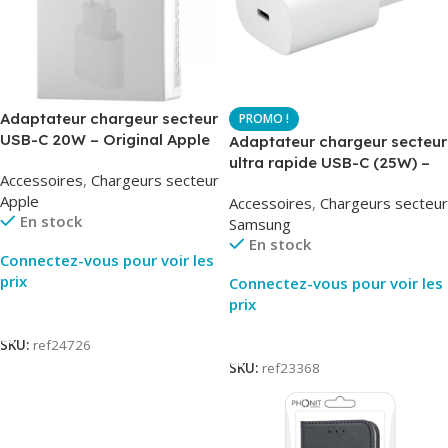
Adaptateur chargeur secteur
USB-C 20W – Original Apple
Adaptateur chargeur secteur
MUVV3ZM – Packaging
ultra rapide USB-C (25W) –
Accessoires
,
Chargeurs secteur
Original
Blanc – Original Samsung
Apple
Accessoires
,
Chargeurs secteur
EP-TA800
En stock
Samsung
En stock
Connectez-vous pour voir les
prix
Connectez-vous pour voir les
prix
Lire La Suite
Lire La Suite
SKU:
ref24726
SKU:
ref23368