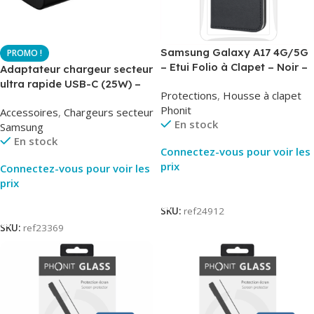
Samsung Galaxy A17 4G/5G
– Etui Folio à Clapet – Noir –
Adaptateur chargeur secteur
AirBook – Phonit
ultra rapide USB-C (25W) –
Protections
,
Housse à clapet
Noir – Original Samsung EP-
Phonit
Accessoires
,
Chargeurs secteur
TA800
En stock
Samsung
En stock
Connectez-vous pour voir les
prix
Connectez-vous pour voir les
prix
Lire La Suite
Lire La Suite
SKU:
ref24912
SKU:
ref23369