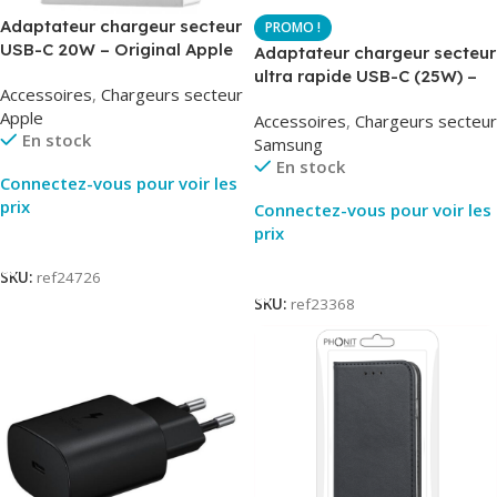
Adaptateur chargeur secteur
USB-C 20W – Original Apple
Adaptateur chargeur secteur
MUVV3ZM – Packaging
ultra rapide USB-C (25W) –
Accessoires
,
Chargeurs secteur
Original
Blanc – Original Samsung
Apple
Accessoires
,
Chargeurs secteur
EP-TA800
En stock
Samsung
En stock
Connectez-vous pour voir les
prix
Connectez-vous pour voir les
prix
Lire La Suite
Lire La Suite
SKU:
ref24726
SKU:
ref23368