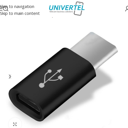
Skip to navigation
Skip to main content
Accueil
/
Accessoires
/
Adaptateurs
Click to enlarge