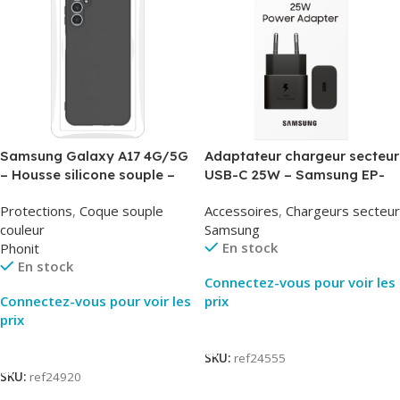
Samsung Galaxy A17 4G/5G
Adaptateur chargeur secteur
– Housse silicone souple –
USB-C 25W – Samsung EP-
Noir – Phonit
T2510NBE – Noir –
Protections
,
Coque souple
Accessoires
,
Chargeurs secteur
Packaging Original
couleur
Samsung
En stock
Phonit
En stock
Connectez-vous pour voir les
Connectez-vous pour voir les
prix
prix
Lire La Suite
Lire La Suite
SKU:
ref24555
SKU:
ref24920