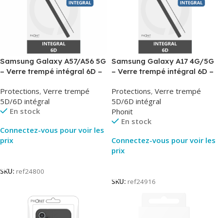
Samsung Galaxy A57/A56 5G
Samsung Galaxy A17 4G/5G
– Verre trempé intégral 6D –
– Verre trempé intégral 6D –
Phonit
Phonit
Protections
,
Verre trempé
Protections
,
Verre trempé
5D/6D intégral
5D/6D intégral
En stock
Phonit
En stock
Connectez-vous pour voir les
prix
Connectez-vous pour voir les
prix
Lire La Suite
Lire La Suite
SKU:
ref24800
SKU:
ref24916