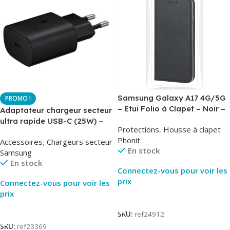
Samsung Galaxy A17 4G/5G
– Etui Folio à Clapet – Noir –
Adaptateur chargeur secteur
AirBook – Phonit
ultra rapide USB-C (25W) –
Protections
,
Housse à clapet
Noir – Original Samsung EP-
Phonit
Accessoires
,
Chargeurs secteur
TA800
En stock
Samsung
En stock
Connectez-vous pour voir les
prix
Connectez-vous pour voir les
prix
Lire La Suite
Lire La Suite
SKU:
ref24912
SKU:
ref23369