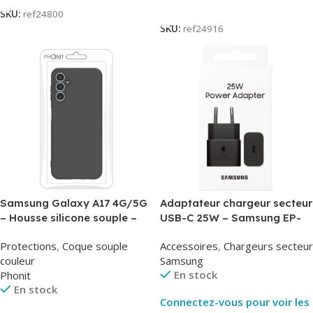
Lire La Suite
SKU:
ref24800
SKU:
ref24916
Samsung Galaxy A17 4G/5G
Adaptateur chargeur secteur
– Housse silicone souple –
USB-C 25W – Samsung EP-
Noir – Phonit
T2510NBE – Noir –
Protections
,
Coque souple
Accessoires
,
Chargeurs secteur
Packaging Original
couleur
Samsung
En stock
Phonit
En stock
Connectez-vous pour voir les