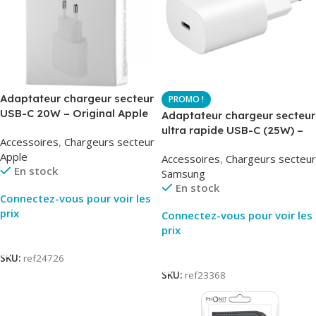
Adaptateur chargeur secteur
USB-C 20W – Original Apple
Adaptateur chargeur secteur
MUVV3ZM – Packaging
ultra rapide USB-C (25W) –
Accessoires
,
Chargeurs secteur
Original
Blanc – Original Samsung
Apple
Accessoires
,
Chargeurs secteur
EP-TA800
En stock
Samsung
En stock
Connectez-vous pour voir les
prix
Connectez-vous pour voir les
prix
Lire La Suite
Lire La Suite
SKU:
ref24726
SKU:
ref23368