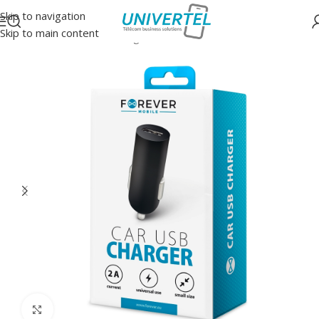
Skip to navigation
Skip to main content
Accueil
/
Accessoires
/
Chargeurs auto
Click to enlarge