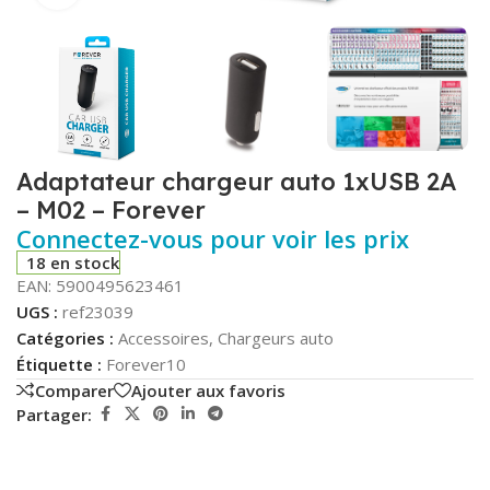
Adaptateur chargeur auto 1xUSB 2A
– M02 – Forever
Connectez-vous pour voir les prix
18 en stock
EAN:
5900495623461
UGS :
ref23039
Catégories :
Accessoires
,
Chargeurs auto
Étiquette :
Forever10
Comparer
Ajouter aux favoris
Partager: