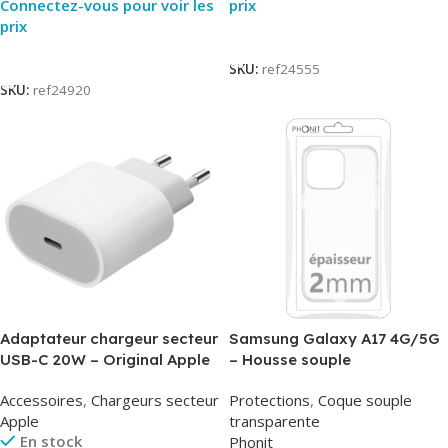
Connectez-vous pour voir les
prix
prix
Lire La Suite
Lire La Suite
SKU:
ref24555
SKU:
ref24920
Adaptateur chargeur secteur
Samsung Galaxy A17 4G/5G
USB-C 20W – Original Apple
– Housse souple
MUVV3ZM/MHJE3ZM – Bulk
transparente – 2mm – Phonit
Accessoires
,
Chargeurs secteur
Protections
,
Coque souple
Apple
transparente
En stock
Phonit