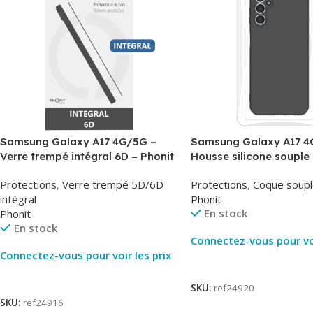
Samsung Galaxy A17 4G/5G –
Samsung Galaxy A17 4
Verre trempé intégral 6D – Phonit
Housse silicone souple 
Phonit
Protections
,
Verre trempé 5D/6D
Protections
,
Coque soupl
intégral
Phonit
En stock
Phonit
En stock
Connectez-vous pour voi
Connectez-vous pour voir les prix
Lire La Suite
Lire La Suite
SKU:
ref24920
SKU:
ref24916