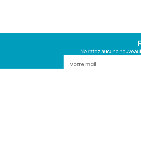
Ne ratez aucune nouveauté
Vous pouvez 
retrou
UNIVERT