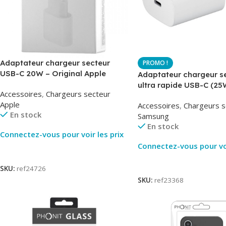
Adaptateur chargeur secteur
USB-C 20W – Original Apple
Adaptateur chargeur s
MUVV3ZM – Packaging Original
ultra rapide USB-C (25
Accessoires
,
Chargeurs secteur
– Original Samsung EP
Apple
Accessoires
,
Chargeurs s
En stock
Samsung
En stock
Connectez-vous pour voir les prix
Connectez-vous pour voi
Lire La Suite
Lire La Suite
SKU:
ref24726
SKU:
ref23368