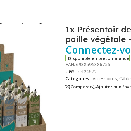
giques en paille végétale – Devia
1x Présentoir d
paille végétale 
Connectez-vou
Disponible en précommande
EAN:
6938595386756
UGS :
ref24672
Catégories :
Accessoires
,
Câble
Comparer
Ajouter aux favo