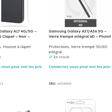
alaxy A17 4G/5G –
Samsung Galaxy A57/A56 5G –
à Clapet – Noir –
Verre trempé intégral 6D – Phonit
Phonit
s
,
Housse à clapet
Protections
,
Verre trempé 5D/6D
intégral
k
En stock
vous pour voir les prix
Connectez-vous pour voir les prix
ite
Lire La Suite
12
SKU:
ref24800