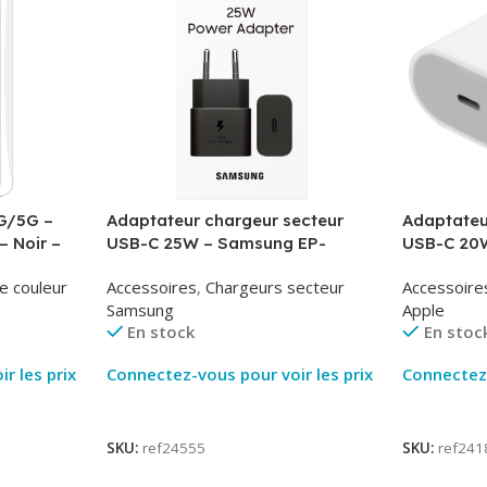
G/5G –
Adaptateur chargeur secteur
Adaptateu
– Noir –
USB-C 25W – Samsung EP-
USB-C 20W
T2510NBE – Noir – Packaging
MUVV3ZM/
e couleur
Accessoires
,
Chargeurs secteur
Accessoire
Original
Samsung
Apple
En stock
En stoc
r les prix
Connectez-vous pour voir les prix
Connectez-
Lire La Suite
Lire La Su
SKU:
ref24555
SKU:
ref241