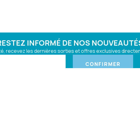
RESTEZ INFORMÉ DE NOS NOUVEAUTÉ
, recevez les dernières sorties et offres exclusives directem
CONFIRMER
également nous
Qui sommes-nous ?
ver sur :
Contactez-nous
Conditions générales de vente
EL
COPYRIGHT UNIVERTEL
ALL RIGHTS RESERVED
RÉALISATION MA 