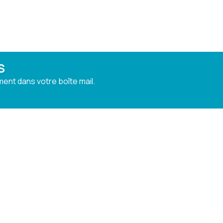
S
ent dans votre boîte mail.
Informations et frais de livraison
Vie privée
Droit de rétractation
BOITE SEO