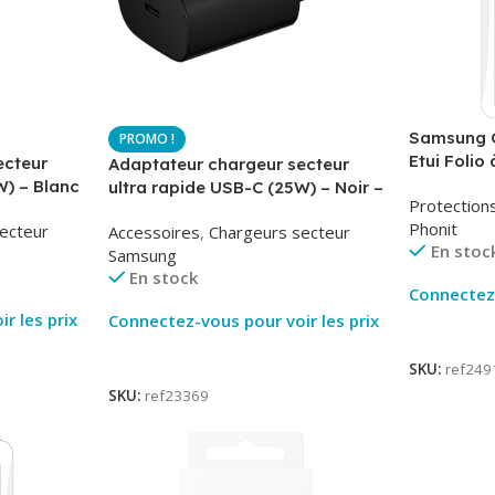
Samsung G
Etui Folio 
ecteur
Adaptateur chargeur secteur
AirBook – 
W) – Blanc
ultra rapide USB-C (25W) – Noir –
Protection
-TA800
Original Samsung EP-TA800
Phonit
ecteur
Accessoires
,
Chargeurs secteur
En stoc
Samsung
En stock
Connectez-
r les prix
Connectez-vous pour voir les prix
Lire La Su
Lire La Suite
SKU:
ref249
SKU:
ref23369