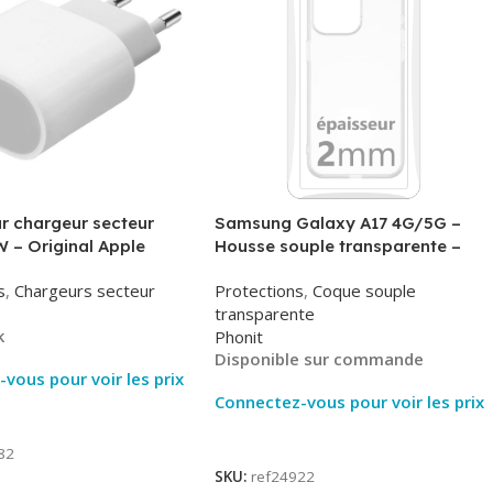
r chargeur secteur
Samsung Galaxy A17 4G/5G –
 – Original Apple
Housse souple transparente –
MHJE3ZM – Bulk
2mm – Phonit
s
,
Chargeurs secteur
Protections
,
Coque souple
transparente
k
Phonit
Disponible sur commande
vous pour voir les prix
Connectez-vous pour voir les prix
ite
Lire La Suite
82
SKU:
ref24922