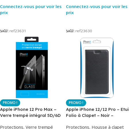
Connectez-vous pour voir les
Connectez-vous pour voir les
prix
prix
Lire La Suite
Lire La Suite
SKU:
ref23631
SKU:
ref23630
Apple iPhone 12 Pro Max –
Apple iPhone 12/12 Pro – Etui
Verre trempé intégral 5D/6D
Folio à Clapet – Noir –
– Phonit
AirBook – Phonit
Protections
,
Verre trempé
Protections
,
Housse à clapet