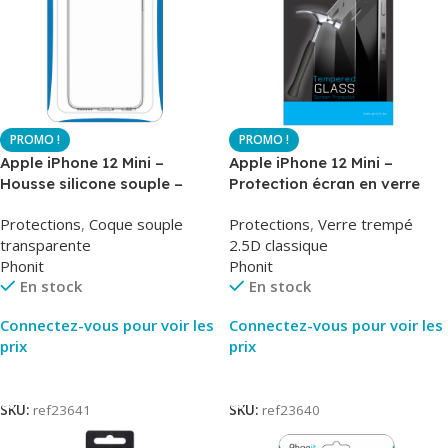
Apple iPhone 12 Mini –
Apple iPhone 12 Mini –
Housse silicone souple –
Protection écran en verre
Transparent – Airsoft –
trempé – AirGlass – Phonit
Protections
,
Coque souple
Protections
,
Verre trempé
Phonit
transparente
2.5D classique
Phonit
Phonit
En stock
En stock
Connectez-vous pour voir les
Connectez-vous pour voir les
prix
prix
Lire La Suite
Lire La Suite
SKU:
ref23641
SKU:
ref23640