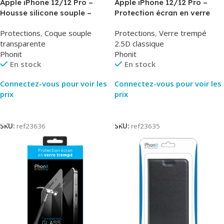
Apple iPhone 12/12 Pro –
Apple iPhone 12/12 Pro –
Housse silicone souple –
Protection écran en verre
Transparent – Airsoft –
trempé – AirGlass – Phonit
Protections
,
Coque souple
Protections
,
Verre trempé
Phonit
transparente
2.5D classique
Phonit
Phonit
En stock
En stock
Connectez-vous pour voir les
Connectez-vous pour voir les
prix
prix
Lire La Suite
Lire La Suite
SKU:
ref23636
SKU:
ref23635