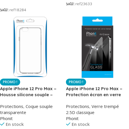
Lire La Suite
SKU:
ref23633
SKU:
ref18284
Apple iPhone 12 Pro Max –
Apple iPhone 12 Pro Max –
Housse silicone souple –
Protection écran en verre
Transparent – Airsoft –
trempé – AirGlass – Phonit
Protections
,
Coque souple
Protections
,
Verre trempé
Phonit
transparente
2.5D classique
Phonit
Phonit
En stock
En stock