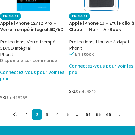
Apple iPhone 12/12 Pro –
Apple iPhone 13 – Etui Folio à
Verre trempé intégral 5D/6D
Clapet – Noir – AirBook –
– Phonit
Phonit
Protections
,
Verre trempé
Protections
,
Housse à clapet
5D/6D intégral
Phonit
En stock
Phonit
Disponible sur commande
Connectez-vous pour voir les
Connectez-vous pour voir les
prix
prix
Lire La Suite
Lire La Suite
SKU:
ref23812
SKU:
ref18285
←
1
2
3
4
5
…
64
65
66
→